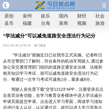
原创
泉州
娱乐
国内
财经
社会
县市
福建
台海
泉商
视频
旅游
“学法减分”可以减免道路安全违法行为记分
2021-06-30 15:55:45
厦门晚报
“学法减分”措施
近
日已在我市正式实施。记者昨日
从市交警部门了解到，符合条件的机动车驾驶人,通过参
加公安交通管理部门组织的道路交通安全法律、法规和
相关知识学
习
考试，就可以减免道路安全违法行为记
分。每通过一次学
习
考试可减免1分，最多减6分。
驾驶人首先需下载“交管12123”APP，注册登录后点
击首页业务功能，在学
习
教育业务模块中进入学法减分
申请页面提交申请。点击进入学
习
界面，阅读学
习
须知
后进行实人认证，认证通过后，就可以进入学
习
页面点