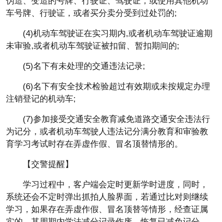
伪造、变造的号牌、行驶证、驾驶证，或使用其他机动
车号牌、行驶证，或者买分卖分受到过处罚的;
(4)机动车驾驶证在实
习
期内,或者机动车驾驶证逾期
未审验,或者机动车驾驶证被扣留、暂扣期间的;
(5)名下有未处理的交通违法记录;
(6)名下有安全技术检验超过有效期或未按规定办理
注销登记的机动车;
(7)参加接受交通安全教育减免道路交通安全违法行
为记分，或者机动车驾驶人违法记分满分教育和审验教
育学
习
考试时存在弄虚作假、冒名顶替情形的。
【交警提醒】
学
习
过程中，客户端会定时更新学时进度，同时，
系统还会不定时弹出抓拍人脸界面，若通过比对则继续
学
习
，如果存在弄虚作假、冒名顶替等情形，经查证属
实的，其周期内学法减分记录作废，恢复已减免记分，