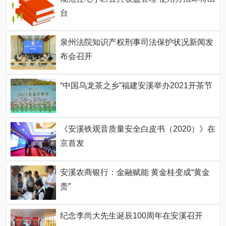
台
泉州法院知识产权刑事司法保护状况新闻发
布会召开
“中国乌龙茶之乡”福建安溪举办2021开茶节
《安溪铁观音质量安全白皮书（2020）》在
京首发
安溪农商银行：金融赋能 黄金桂变成“黄金
贵”
纪念李尚大先生诞辰100周年在安溪召开