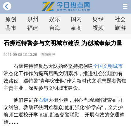
原创
泉州
娱乐
国内
财经
社会
县市
福建
台海
泉商
视频
旅游
石狮巡特警参与文明城市建设 为创城奉献力量
2021-09-08 10:13:29
石狮日报
石狮巡特警反恐大队始终坚持把创建
全国文明城市
常态化工作作为提高居民文明素养，推进社会治理的有
效路径。巡特警“青年突击队”作为新时代文明志愿者聚焦
主责主业，深度参与文明城市建设。
他们巡逻在
石狮
大街小巷，用心当场调解街路面群
众纠纷、救助帮扶困难群众;他们强化“护学岗”，全力护
航师生返校开学;他们配合交警联勤，开展有效的交通整
治……