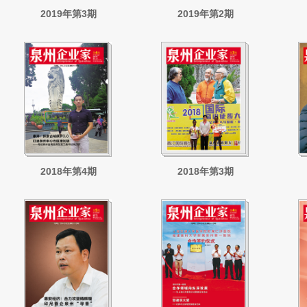
2019年第3期
2019年第2期
2018年第4期
2018年第3期