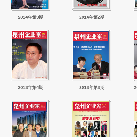
2014年第3期
2014年第2期
2013年第4期
2013年第3期