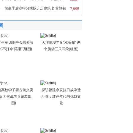
0
詹皇季后赛得分榜跃升历史第七 首轮包
7,995
图
学生军训雨中会操表演
天津惊现罕见“双头猪” 两
长不打伞“陪淋”(组图)
个脑袋三只耳朵(组图)
南高校学子着古装义卖
探访福建永安抗日战争遗
萄 为抗战老兵筹款(组
址群：红色年代的抗战文
图)
化