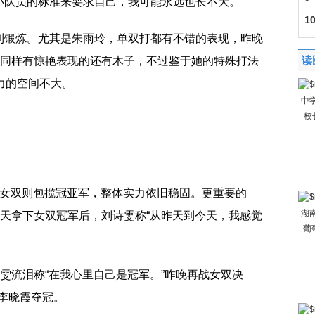
小队员的标准来要求自己，我可能永远也长不大。”
1
到锻炼。尤其是朱雨玲，单双打都有不错的表现，昨晚
。同样有惊艳表现的还有木子，不过鉴于她的特殊打法
读
力的空间不大。
中
校
，女双则包揽冠亚军，整体实力依旧稳固。更重要的
湖
昨天拿下女双冠军后，刘诗雯称“从昨天到今天，我感觉
葡
诗雯流泪称“在我心里自己是冠军。”昨晚再战女双决
/李晓霞夺冠。