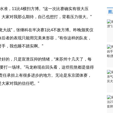
水准，11比4横扫方博。“这一次比赛确实有很大压
图
，大家对我那么期待，自己也想打，背着压力很大。”
龙大战”，张继科在半决赛1比4不敌方博。昨晚颁奖仪
称后者的表现只能用完美来形容，“有你这样的队友，
手，我也睡不踏实啊。”
计好的，只是宣泄压抑的情绪，“来苏州十几天了，每
要打一场球。”马龙称现在回头看，这些煎熬都是值得
和责任承担上有很多进步的地方。无论是东京团体赛，
大家对我的信任吧。”