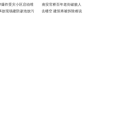
津爆炸受灾小区启动维
南安官桥百年老街破败人
 事故现场建防渗池放污
去楼空 建筑将被拆除难说