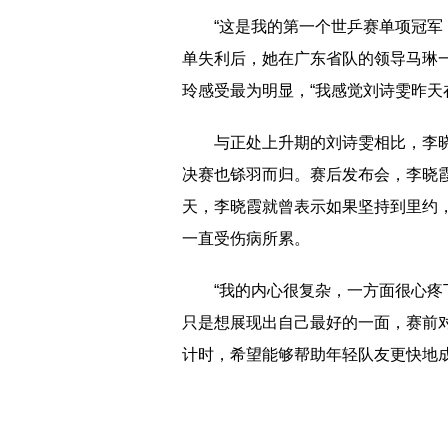
“这是我的第一个世乒赛单项冠军
单失利后，她在广东省队的领导马琳
玲感受最为明显，“我感觉刘诗雯昨天
与正处上升期的刘诗雯相比，李
决赛也铩羽而归。赛后发布会，李晓
天，李晓霞就曾表示如果坚持到里约
一直受伤病所累。
“我的内心很复杂，一方面很心疼
只是想展现出自己最好的一面，赛前
计时，希望能够帮助年轻队友更快地成