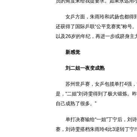
员的角度来给我提要求。如果永远用
女乒方面，朱雨玲和武扬也都得
还获得了国际乒联“公平竞赛奖”称号
以及26岁的年纪，再进一步或跻身主
新感觉
刘二姐一夜变成熟
苏州世乒赛，女乒包揽单打4强
是，“二姐”刘诗雯得到了极大锻炼。
自己成熟了很多。”
单打决赛输给“一姐”丁宁后，刘
赛，刘诗雯搭档朱雨玲4比3逆转丁宁