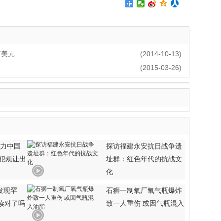
万美元
(2014-10-13)
(2015-03-26)
接力中国
探访福建永安抗日战争遗
队犯规让出
址群：红色年代的抗战文
化
发现罕
石狮一制氧厂氧气瓶爆炸
解读对了吗
致一人重伤 或因气瓶混入