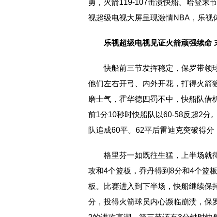
勇，火箭119-107击溃快船。哈登
视超级电视大屏呈现激情NBA，乐视
乐视超级电视见证火箭顽强续命 
快船前三节发挥稳定，保罗带领
他们左右开弓、内外开花，打得火箭
磨士气，霍华德四罚不中，快船队借
前1分10秒时快船队以60-58反超
队追成60平。62平后雷迪克突破得分
格里芬一如既往生猛，上半场就得
攻和4个篮板，乔丹得到8分和4个篮板
板。比赛进入到下半场，快船继续保持
分，投得火箭球员内心濒临崩溃，保罗