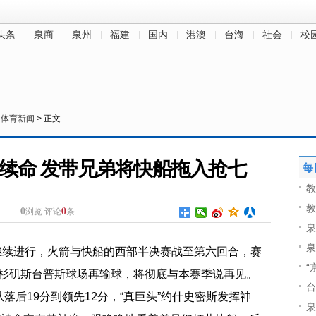
头条
泉商
泉州
福建
国内
港澳
台海
社会
校
>
体育新闻
> 正文
续命 发带兄弟将快船拖入抢七
每
教
教
0
0
浏览
评论
条
泉
泉
赛继续进行，火箭与快船的西部半决赛战至第六回合，赛
“
洛杉矶斯台普斯球场再输球，将彻底与本赛季说再见。
台
落后19分到领先12分，“真巨头”约什史密斯发挥神
泉