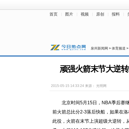
首页
图片
视频
原创
报料
财经
房产
汽车
教育
健康
泉州新闻网
>
体育频道
顽强火箭末节大逆转
2015-05-15 14:33:24
来源：
光明网
北京时间5月15日，NBA季后
前火箭总比分2-3落后快船，如果在
此役，火箭在末节上演超级大逆转，从