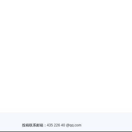
投稿联系邮箱：
435 226 40 @qq.com