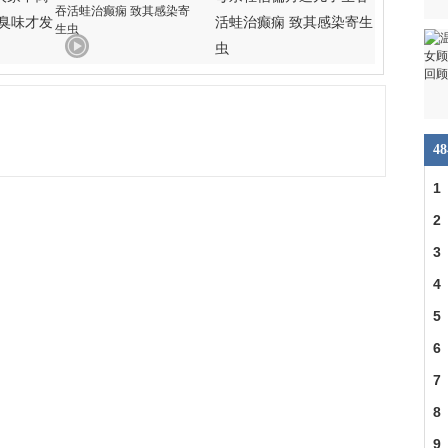
闻臭味才发
活蛙治癫痫 致其感染寄生
虫
4
1
底
2
球
3
4
5
压
6
7
8
9