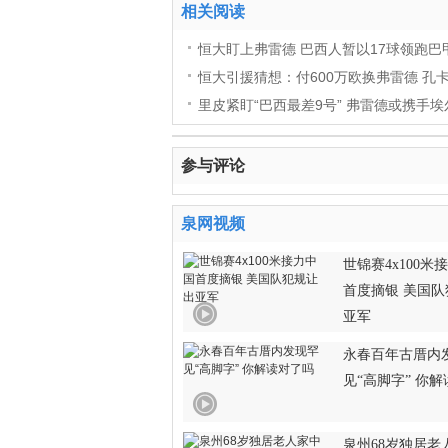
相关阅读
恒大盯上弗雷德 巴西人暂以17球领跑巴
恒大引援猜想：付600万欧换弗雷德 孔
里皮紧盯“巴西最差9号” 弗雷德或携手
参与评论
泉网视频
世锦赛4x100米
首度摘银 美国
亚军
永春百年古厝内
见“高脚字” 你
泉州68岁独居老