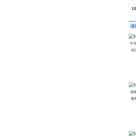
1
读
中
校
湖
葡