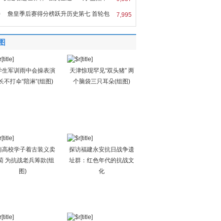
0
詹皇季后赛得分榜跃升历史第七 首轮包
7,995
图
学生军训雨中会操表演
天津惊现罕见“双头猪” 两
长不打伞“陪淋”(组图)
个脑袋三只耳朵(组图)
南高校学子着古装义卖
探访福建永安抗日战争遗
萄 为抗战老兵筹款(组
址群：红色年代的抗战文
图)
化