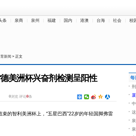
头条
泉商
泉州
福建
国内
港澳
台海
社会
校
体育新闻
> 正文
雷德美洲杯兴奋剂检测呈阳性
每
刑
厦
0
0
浏览
评论
条
中
这
结束的智利美洲杯上，“五星巴西”22岁的年轻国脚弗雷
泉
泉