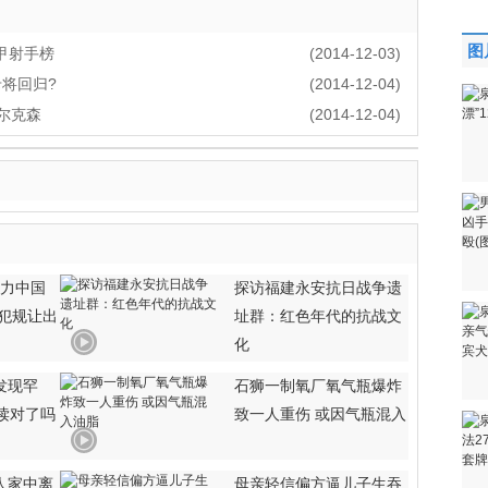
图
甲射手榜
(2014-12-03)
卡将回归?
(2014-12-04)
埃尔克森
(2014-12-04)
接力中国
探访福建永安抗日战争遗
队犯规让出
址群：红色年代的抗战文
化
发现罕
石狮一制氧厂氧气瓶爆炸
解读对了吗
致一人重伤 或因气瓶混入
人家中离
母亲轻信偏方逼儿子生吞