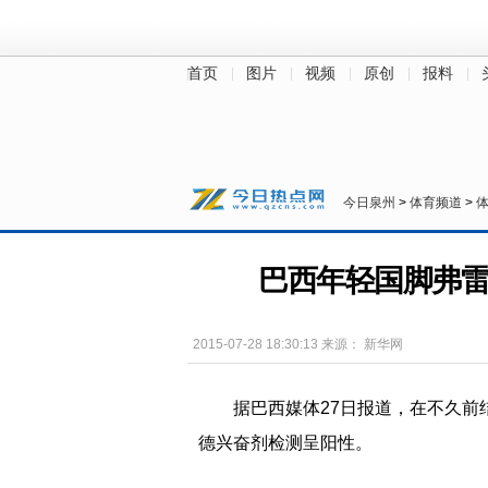
首页
图片
视频
原创
报料
财经
房产
汽车
教育
健康
今日泉州
>
体育频道
>
巴西年轻国脚弗
2015-07-28 18:30:13
来源：
新华网
据巴西媒体27日报道，在不久前
德兴奋剂检测呈阳性。