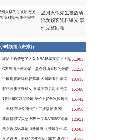
温州火锅先生被热汤
浇女顾客资料曝光 事
件完整回顾
8小时频道点击排行
潇洒！哈登憋了太久 NBA球星夜店照大起
51,985
C罗当街小便弱爆！盘点球场尿尿的奇葩
31,219
中国钢管舞锦标赛落幕 各国舞者性感炫
18,633
胖妞跑步逆袭成女神 减肥前后对比照惊
15,580
刘翔4600万买婚房 身价上亿数次购房无
15,442
力
世界杯四强各“奇葩”：二娃穆勒 队宠
15,056
新疆篮球宝贝总决赛 一字马VS腾空踢看
12,921
美女教练比基尼海滩健身 火辣瑜伽性感
10,683
女足若进世界杯4强奖金达400万 盘点中
9,537