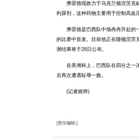
弗雷德现效力于乌克兰顿涅茨克
利尿剂，这种药物主要用于控制高血
弗雷德是巴西队中场冉冉升起的
的比赛中首发。目前他正在随顿涅茨
测结果将于28日公布。
在美洲杯上，巴西队在四分之一
后再次遭遇耻辱一败。
(记者姬烨)
[责任编辑:]