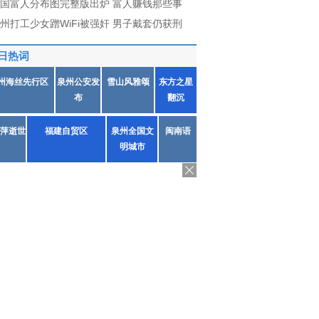
国富人分布图完整版出炉 富人赚钱那些事
州打工少女蹭WiFi被强奸 男子戴套仍获刑
日热词
州海丝先行区
泉州公安发
雪山风雅颂
东方之星
布
翻沉
萍逝世
福建自贸区
泉州全国文
闽南语
明城市