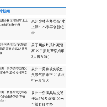
片新闻
泉州少林寺释理亮“水
上漂”125米再创新纪
录
男子网购炸药炸死警
察 凶手插足警察婚姻
2人曾互殴(
泉州一男孩被狗咬伤
父亲气愤难平 20多棍
打死贵宾犬
泉州一套牌奥迪交通
违法270多条扣100分
车被套牌咋办