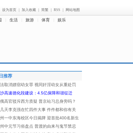
设为首页
|
加入收藏
|
简繁
|
RSS
|
网站地图
园
生活
旅游
体育
娱乐
日推荐
法取消嫖宿幼女罪 视同奸淫幼女从重处罚
沙高速德化段建设：4.5亿保障和谐征迁
俄高官驳斥西方质疑 普京站习总身旁吗？
几天李克强在忙四件大事 件件都和你有关
州一中东海校区今日揭牌 迎首批400名新生
州中元节习俗盘点 普渡的由来与鬼节禁忌