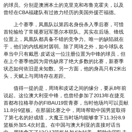
的球员。分别是澳洲本土的克里克和布鲁克霍夫，以及
曾经在CBA福建队有过效力经历的美国外援芒福德。
上个赛季，凤凰队以第四名身份杀入季后赛，可惜
首轮输给了常规赛冠军墨尔本联队。其实在后场、锋线
位置上，凤凰队都具备不错的竞争力。唯一的缺陷就在
于，他们的内线相对孱弱。除了周琦之外，如今球队名
单当中只有戴恩·皮诺这一位注册位置为中锋的球员，但
在上个赛季他因为背伤缺席了绝大多数的比赛，新赛季
状态如何依旧是未知数。另一方面，他的身高只有2米出
头，天赋上与周琦存在差距。
值得一提的是，周琦和皮诺之间的缘分，要从8年前
说起。这位澳大利亚中锋，也曾经参加了2013年在捷克
首都布拉格举办的FIBAU19世青赛，当时他场均可以贡献
11.8分9篮板。在那届比赛之中，周琦帮助中国男篮取得
了第七名的好成绩，大魔王当时场均能够拿下11.3分8.9
篮板外加5.4次封盖。在中国与澳大利亚的直接对话当