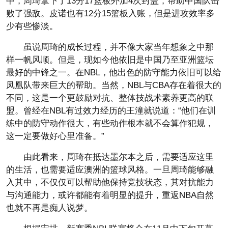
中，周琦拿下了13分17篮板外加4次封盖，帮助中国队击
败了强敌。皮诺也有12分15篮板入账，但是进攻效率多
少有些惨淡。
虽说周琦的成长过程，并不像大家当年想象之中那
样一帆风顺。但是，现如今他依旧是中国乃至亚洲篮坛
最好的中锋之一。在NBL，他出色的防守能力依旧可以给
凤凰队带来巨大的帮助。当然，NBL与CBA存在着很大的
不同，这是一个更鼓励对抗、整体技战术素养更高的联
盟。曾经在NBL有过效力经历的王潼就说道：“他们在训
练中的防守动作很大，有些动作根本就不会算作犯规，
这一定要做好心里准备。”
由此看来，周琦在抵达墨尔本之后，需要适应这里
的生活，也需要适应澳洲的篮球风格。一旦周琦能够融
入其中，不仅仅可以帮助他保持竞技状态，其对抗能力
与沟通能力，或许都能有着明显的提升，重返NBA自然
也就不再是痴人说梦。