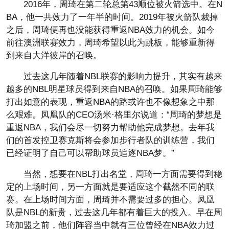
2016年，周琦在第二轮总第43顺位被火箭选中。在N
BA，他一共效力了一年半的时间。2019年被火箭队裁掉
之后，周琦便再也没能获得重返NBA效力的机会。如今
前往澳洲联赛效力，周琦希望以此为跳板，能够重新得
到来自大洋彼岸的召唤。
过去这几年随着NBL联赛的影响力提升，其实有越来
越多的NBL明星球员得到来自NBA的召唤。如果周琦能够
打出如意的表现，重返NBA的路或许也不像想象之中那
么艰难。凤凰队的CEO汤米·格里尔说道：“周琦的梦想是
重返NBA，我们会尽一切努力帮助他完成梦想。去年我
们的首发控卫赛克斯将会参加步行者队的训练营，我们
已经证明了自己可以帮助球员追逐NBA梦。”
当然，想要在NBL打出名堂，周琦一方面需要得到稳
定的上场时间，另一方面就是要适应这个截然不同的联
赛。在上场时间方面，周琦并不需要过多的担心。凤凰
队是NBL的新贵，过去这几年都有着巨大的投入。早在周
琦加盟之前，他们阵容当中就有三位曾经在NBA效力过