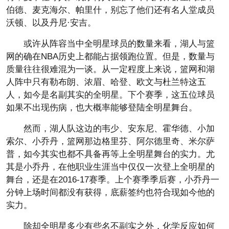
伯德、麦克海尔、帕里什，别忘了他们还有名人堂成员
沃顿、以及丹尼·安吉。
或许从阵容当中全明星球员的数量来看，湖人与篮
网的确在NBA历史上都能占据领跑位置。但是，数量与
质量往往很难混为一谈。从一定程度上来说，篮网和湖
人阵中只有勒布朗、浓眉、哈登、欧文与杜兰特这五
人，如今是名副其实的全明星。下个赛季，这五位球员
如果不出现伤病，也大概率能够登陆全明星舞台。
然而，湖人队这边的韦少、安东尼、霍华德、小加
索尔、小乔丹，篮网那边格里芬、阿尔德里奇、米尔萨
普，如今其实也都不具备再等上全明星舞台的实力。尤
其是小乔丹，在他职业生涯当中仅仅一次登上全明星的
舞台，还是在2016-17赛季。上个赛季季后赛，小乔丹一
分钟上场时间都没有获得，底薪签约也符合现如今他的
实力。
除却全明星多少有些名不副实之外，化学反应如何