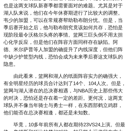
也是这两支球队新赛季都需要面对的难题。尤其是对于
湖人队来说，他们在今年休赛期进行了比较大的调整。
韦少的加盟，可以在常规赛帮助勒布朗分忧。但是，当
季后赛开始之后，他与勒布朗究竟该如何共存，恐怕是
现阶段最令沃格尔头疼的事情。篮网三巨头倒不用太担
心化学反应，但是他们在阵容方面同样存在缺陷。阿
德、米尔萨普等人加盟的确提升了内线深度，但他们阵
中缺少护筐型内线，恐怕会成为未来季后赛这支球队的
隐患。
由此看来，篮网和湖人的纸面阵容实力的确强大，
有全明星经历的球员合计达到了14个、104人次。但是，
篮网与湖人潜在的总决赛相遇，与NBA历史上那些伟大
的对决，恐怕还是存在着一定的差距。更何况，这两支
球队并不像当年骑士与勇士一样，在东西部鹤立鸡群，
他们能否在总决赛相逢，都还是未知数。
毕竟，10多年前所有人都在期待23VS24上演。但最