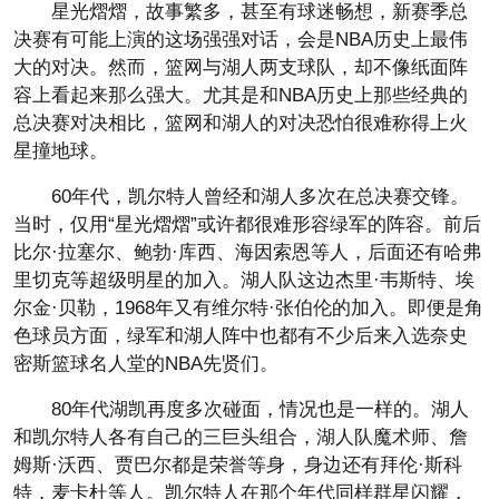
星光熠熠，故事繁多，甚至有球迷畅想，新赛季总
决赛有可能上演的这场强强对话，会是NBA历史上最伟
大的对决。然而，篮网与湖人两支球队，却不像纸面阵
容上看起来那么强大。尤其是和NBA历史上那些经典的
总决赛对决相比，篮网和湖人的对决恐怕很难称得上火
星撞地球。
60年代，凯尔特人曾经和湖人多次在总决赛交锋。
当时，仅用“星光熠熠”或许都很难形容绿军的阵容。前后
比尔·拉塞尔、鲍勃·库西、海因索恩等人，后面还有哈弗
里切克等超级明星的加入。湖人队这边杰里·韦斯特、埃
尔金·贝勒，1968年又有维尔特·张伯伦的加入。即便是角
色球员方面，绿军和湖人阵中也都有不少后来入选奈史
密斯篮球名人堂的NBA先贤们。
80年代湖凯再度多次碰面，情况也是一样的。湖人
和凯尔特人各有自己的三巨头组合，湖人队魔术师、詹
姆斯·沃西、贾巴尔都是荣誉等身，身边还有拜伦·斯科
特，麦卡杜等人。凯尔特人在那个年代同样群星闪耀，