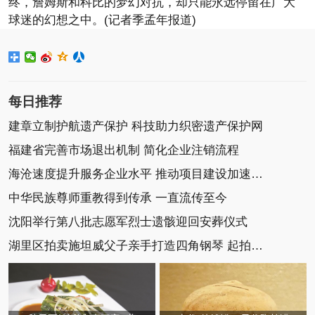
终，詹姆斯和科比的梦幻对抗，却只能永远停留在广大
球迷的幻想之中。(记者季孟年报道)
每日推荐
建章立制护航遗产保护 科技助力织密遗产保护网
福建省完善市场退出机制 简化企业注销流程
海沧速度提升服务企业水平 推动项目建设加速再加速
中华民族尊师重教得到传承 一直流传至今
沈阳举行第八批志愿军烈士遗骸迎回安葬仪式
湖里区拍卖施坦威父子亲手打造四角钢琴 起拍价22