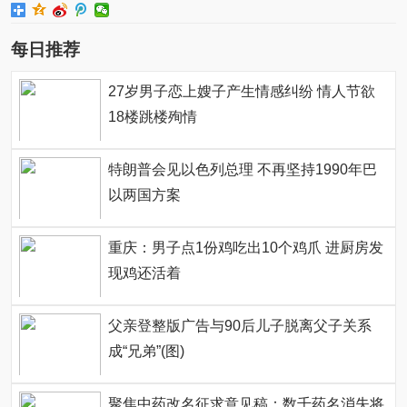
每日推荐
27岁男子恋上嫂子产生情感纠纷 情人节欲
18楼跳楼殉情
特朗普会见以色列总理 不再坚持1990年巴
以两国方案
重庆：男子点1份鸡吃出10个鸡爪 进厨房发
现鸡还活着
父亲登整版广告与90后儿子脱离父子关系
成“兄弟”(图)
聚焦中药改名征求意见稿：数千药名消失将