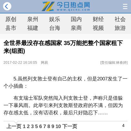
原创
泉州
娱乐
国内
财经
社会
县市
福建
台海
泉商
视频
旅游
全世界最没存在感国家 35万能把整个国家租下
来(组图)
2017-02-22 16:16:05
网易
[责任编辑:林春婷]
5.虽然列支敦士登有自己的主权，但是2007发生了一
个小插曲：
有支瑞士军队突然闯入列支敦士登，声称只是借躲
一下暴风雨。此举引来列支敦斯登政府的不满，但因为
存在感太低，没有话语权，最后只好隐忍下……
4
上一页
1
2
3
5
6
7
8
9
10
下一页