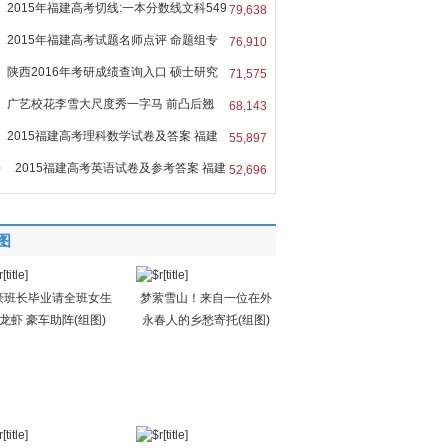
2015年福建高考切线:一本分数线文科549
79,638
2015年福建高考试题名师点评 命题组专
76,910
陕西2016年考研成绩查询入口 硕士研究
71,575
广艺校花李雪大尺度秀一字马 前凸后翘
68,143
2015福建高考理科数学试卷及答案 福建
55,897
0
2015福建高考英语试卷及参考答案 福建
52,696
图
豪班长毕业请全班女生
梦萦雪山！来自一位在外
龙虾 豪车助阵(组图)
永春人的乡愁寄托(组图)