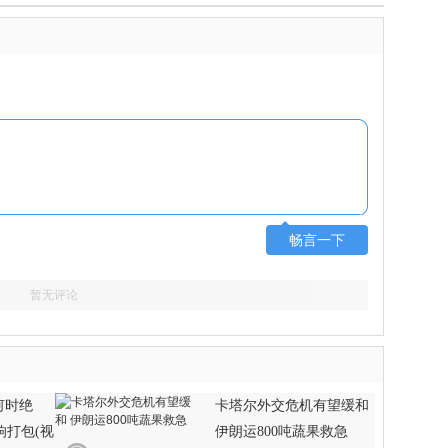
畅言一下
暂无评论
何时绝
卡塔尔外交危机有望缓和
响打包(视
伊朗运800吨蔬果救急