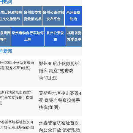
日热词
春雪山风雅颂映
泉州市委常
泉州公路信息
泉州白蚁
红文化旅游节
委最新名单
发布平台
防治
泉州网
泉州电动自行车如何
泉州公安发
福建省委
1周年
上牌
布
常委名单
片新闻
郑州90后小伙做剪纸
婚床 寓意“鸳鸯戏
荷”(组图)
莫斯科地区枪击案致4
死 嫌犯向警察投掷手
榴弹(组图)
永春苦寨坑窑址首次
向公众开放 记者现场