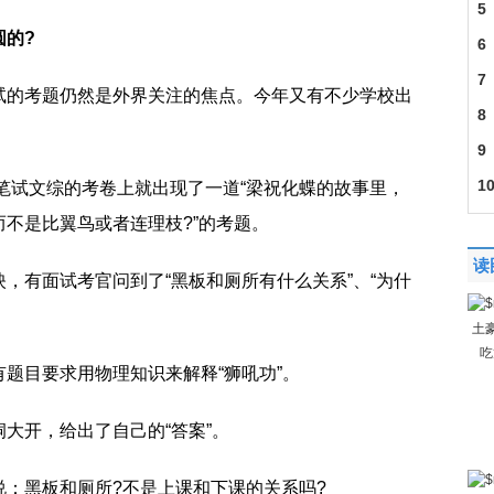
5
圆的?
6
7
试的考题仍然是外界关注的焦点。今年又有不少学校出
8
9
1
生笔试文综的考卷上就出现了一道“梁祝化蝶的故事里，
不是比翼鸟或者连理枝?”的考题。
读
，有面试考官问到了“黑板和厕所有什么关系”、“为什
土
吃
题目要求用物理知识来解释“狮吼功”。
大开，给出了自己的“答案”。
：黑板和厕所?不是上课和下课的关系吗?