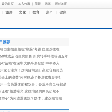
设为首页
|
加入收藏
|
简繁
|
RSS
|
网站地图
旅游
文化
教育
房产
健康
日推荐
校自主招生频现“烧脑”考题 自主选拔在
50城或启动住房限售 新房转手料需等四五年
风“苗柏”在深圳大鹏半岛登陆 中午移入
州家长注意！这病目前流行高发容易传染
舌尖上的浪费”何时绝迹？餐盒收费影响打
州一官员退休前被双开：参观考察全程都是
办证难”频遭曝光 这些地区的网民仍然不
限塑令”为何遭遇尴尬？媒体：建议限售限