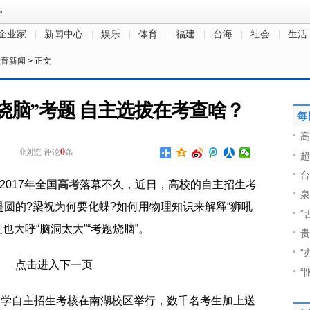
企业家
新闻中心
娱乐
体育
福建
台海
社会
生活
教育新闻
> 正文
烧脑”考题 自主选拔在考查啥？
每
高
0
0
浏览
评论
条
超
台
2017年全国
高考
落幕不久，近日，高校的自主招生考
泉
圆的?梁祝为何要化蝶?如何用物理知识来解释“狮吼
“
也大呼“脑洞太大”“考题烧脑”。
贵
“
“
大学自主招生考核在南湖校区举行，数千名考生加上送