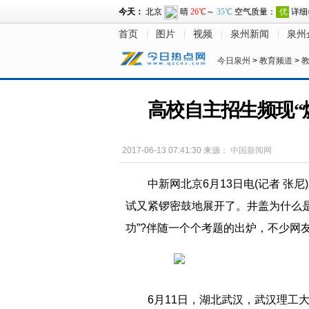
首页
图片
视频
泉州新闻
泉州
今日泉州
>
教育频道
>
高校自主招生频现“
2017-06-13 07:41:30
来源：
中国新闻网
中新网北京6月13日电(记者 张尼)
试又紧锣密鼓地展开了。井盖为什么是
功”?伴随一个个考题的出炉，不少网友
6月11日，湖北武汉，武汉理工