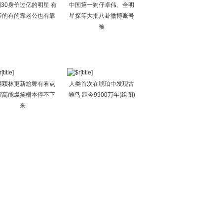
30身价过亿的明星 有
中国第一狗仔卓伟、全明
爹的有的靠老公也有靠
星探等大批八卦微博账号
被
丽颖林更新尬舞有看点
人类首次在琥珀中发现古
程高能爆笑根本停不下
雏鸟 距今9900万年(组图)
来