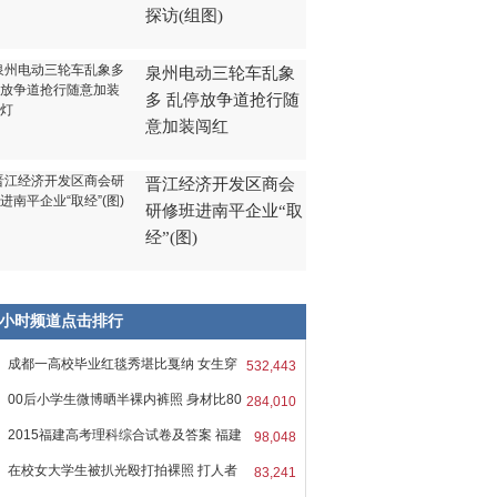
探访(组图)
泉州电动三轮车乱象
多 乱停放争道抢行随
意加装闯红
晋江经济开发区商会
研修班进南平企业“取
经”(图)
8小时频道点击排行
成都一高校毕业红毯秀堪比戛纳 女生穿
532,443
00后小学生微博晒半裸内裤照 身材比80
284,010
2015福建高考理科综合试卷及答案 福建
98,048
在校女大学生被扒光殴打拍裸照 打人者
83,241