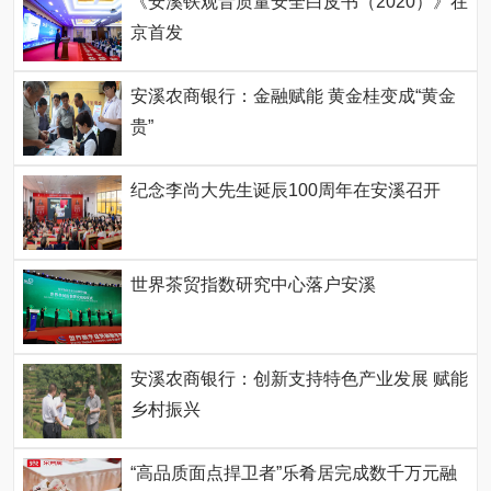
《安溪铁观音质量安全白皮书（2020）》在
京首发
安溪农商银行：金融赋能 黄金桂变成“黄金
贵”
纪念李尚大先生诞辰100周年在安溪召开
世界茶贸指数研究中心落户安溪
安溪农商银行：创新支持特色产业发展 赋能
乡村振兴
“高品质面点捍卫者”乐肴居完成数千万元融