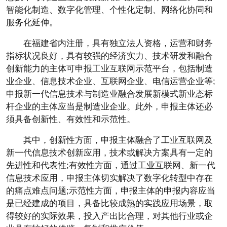
智能化制造、数字化管理、个
性
化定制、网络化协同和
服务化延伸。
在福建省内注册，具有
独立
法人资格，运营和财务
指标状况良好，具有较强的经济实力、技术研发和融合
创新能力的主体可申报工业互联网示范
平
台，包括制造
业企业、信息技术企业、互联网企业、电信运营企业等;
申报新一代信息技术与制造业融合发展新模式新业态标
杆企业的主体应当是制造业企业。此外，申报主体还必
须具备创新
性
、有效
性
和示范
性
。
其中，创新
性
方面，申报主体融合了工业互联网及
新一代信息技术创新应用，技术或解决方案具有一定的
先进
性
和代表
性
;有效
性
方面，通过工业互联网、新一代
信息技术应用，申报主体切实解决了数字化转型中存在
的痛点难点问题;示范
性
方面，申报主体的申报内容应当
是已经建成的项目，具备比较成熟的实践应用场景，取
得较好的实际效果，投入产出比合理，对其他行业或企