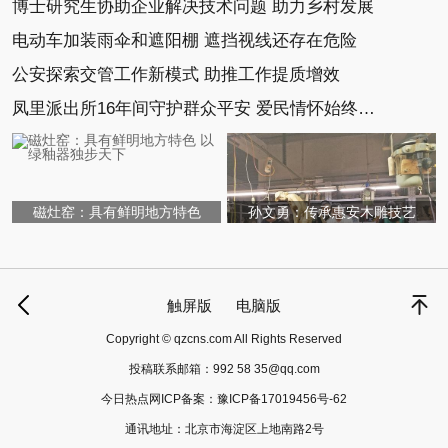
博士研究生协助企业解决技术问题 助力乡村发展
电动车加装雨伞和遮阳棚 遮挡视线还存在危险
公安探索交管工作新模式 助推工作提质增效
凤里派出所16年间守护群众平安 爱民情怀始终未变
磁灶窑：具有鲜明地方特色
孙文勇：传承惠安木雕技艺
触屏版
电脑版
Copyright © qzcns.com All Rights Reserved
投稿联系邮箱：
992 58 35@qq.com
今日热点网ICP备案：
豫ICP备17019456号-62
通讯地址：北京市海淀区上地南路2号