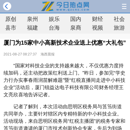
原创
泉州
娱乐
国内
财经
社会
县市
福建
台海
泉商
视频
旅游
厦门为15家中小高新技术企业送上优惠“大礼包”
2021-08-27 08:27:37
海西晨报
“国家对科技企业的支持越来越大，不仅优惠力度持
续加码，还主动把政策红利送上门。”昨日，参加完“学史
力行办实事春雨润苗解难题”暨“红税直播间走进中小科技
企业”活动后，厦门锐益达电子科技有限公司财务经理王
文亮欣喜地告诉记者。
记者了解到，本次活动由思明区税务局与筼筜街道
共同举办，主要针对辖区内专精特新的中小科技企业。
活动现场，来自思明区税务局“红税主播团”的税务专家和
筼筜街道邀请的厦门市技术创新协会专家，先后为到场