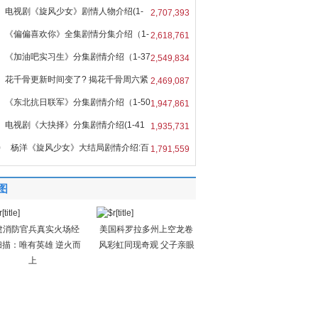
电视剧《旋风少女》剧情人物介绍(1-
2,707,393
全
《偏偏喜欢你》全集剧情分集介绍（1-
2,618,761
《加油吧实习生》分集剧情介绍（1-37
2,549,834
花千骨更新时间变了? 揭花千骨周六紧
2,469,087
《东北抗日联军》分集剧情介绍（1-50
1,947,861
电视剧《大抉择》分集剧情介绍(1-41
1,935,731
集
0
杨洋《旋风少女》大结局剧情介绍:百
1,791,559
与
图
建消防官兵真实火场经
美国科罗拉多州上空龙卷
扫描：唯有英雄 逆火而
风彩虹同现奇观 父子亲眼
上