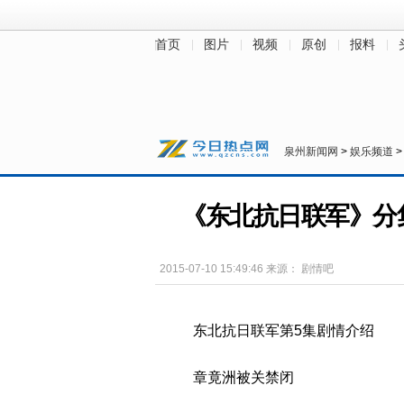
首页
图片
视频
原创
报料
财经
房产
汽车
教育
健康
泉州新闻网
>
娱乐频道
《东北抗日联军》分集
2015-07-10 15:49:46
来源：
剧情吧
东北抗日联军第5集剧情介绍
章竟洲被关禁闭