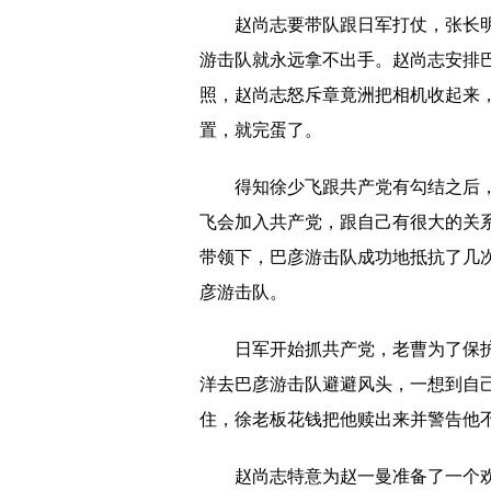
赵尚志要带队跟日军打仗，张长
游击队就永远拿不出手。赵尚志安排
照，赵尚志怒斥章竟洲把相机收起来
置，就完蛋了。
得知徐少飞跟共产党有勾结之后
飞会加入共产党，跟自己有很大的关
带领下，巴彦游击队成功地抵抗了几
彦游击队。
日军开始抓共产党，老曹为了保
洋去巴彦游击队避避风头，一想到自
住，徐老板花钱把他赎出来并警告他
赵尚志特意为赵一曼准备了一个