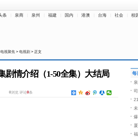
头条
泉商
泉州
福建
国内
港澳
台海
社会
校
>
电视聚焦
>
电视剧
> 正文
剧情介绍（1-50全集）大结局
每
泉
司
0
0
浏览
评论
条
2
未
爆
厦
福