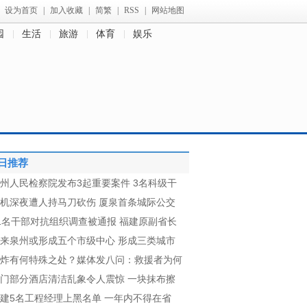
设为首页
|
加入收藏
|
简繁
|
RSS
|
网站地图
园
生活
旅游
体育
娱乐
日推荐
州人民检察院发布3起重要案件 3名科级干
机深夜遭人持马刀砍伤 厦泉首条城际公交
1名干部对抗组织调查被通报 福建原副省长
来泉州或形成五个市级中心 形成三类城市
炸有何特殊之处？媒体发八问：救援者为何
门部分酒店清洁乱象令人震惊 一块抹布擦
建5名工程经理上黑名单 一年内不得在省