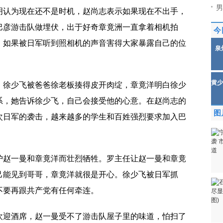
男
明认为现在还不是时机，赵尚志表示如果现在不出手，
巴彦游击队做埋伏，出于好奇章竟洲一直拿着相机拍
今
，如果被日军听到照相机的声音害得大家暴露自己的位
泉
黄少
，徐少飞被爸爸徐老板揍得皮开肉绽，章竟洋明白徐少
系，她告诉徐少飞，自己会接受他的心意。在赵尚志的
图
次日军的袭击，越来越多的学生和百姓强烈要求加入巴
护赵一曼和章竟洋而壮烈牺牲。罗主任让赵一曼和章竟
己能见到哥哥，章竟洋就很是开心。徐少飞被日军抓
不要再跟共产党有任何牵连。
欢迎酒席，赵一曼受不了游击队屋子里的味道，怕扫了