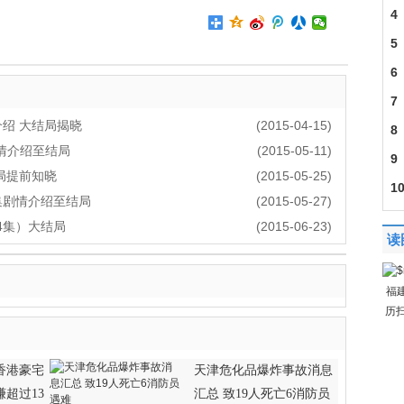
情
4
30
5
44
6
全
7
介绍 大结局揭晓
(2015-04-15)
急
8
剧情介绍至结局
(2015-05-11)
全
9
结局提前知晓
(2015-05-25)
全
1
集剧情介绍至结局
(2015-05-27)
草
4集）大结局
(2015-06-23)
读
福
历
香港豪宅
天津危化品爆炸事故消息
超过13
汇总 致19人死亡6消防员