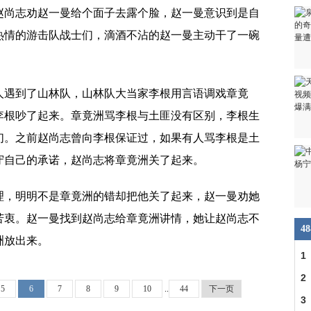
赵尚志劝赵一曼给个面子去露个脸，赵一曼意识到是自
热情的游击队战士们，滴酒不沾的赵一曼主动干了一碗
人遇到了山林队，山林队大当家李根用言语调戏章竟
李根吵了起来。章竟洲骂李根与土匪没有区别，李根生
们。之前赵尚志曾向李根保证过，如果有人骂李根是土
守自己的承诺，赵尚志将章竟洲关了起来。
理，明明不是章竟洲的错却把他关了起来，赵一曼劝她
苦衷。赵一曼找到赵尚志给章竟洲讲情，她让赵尚志不
4
洲放出来。
1
大
2
5
6
7
8
9
10
..
44
下一页
情
3