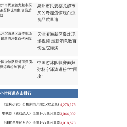
泉州市民麦德龙超市
买的奇趣蛋惊现白虫
食品质量遭
天津滨海新区爆炸现
场视频 最新消息数百
伤医院爆满
中国游泳队载誉而归
孙杨宁泽涛遭粉丝“围
攻”
8小时频道点击排行
《旋风少女》分集剧情介绍(1-32全集)
4,278,178
电视剧《克拉恋人》全集1-68集分集剧
3,044,002
《拥抱星星的月亮》全集1-39集分集剧
3,018,573