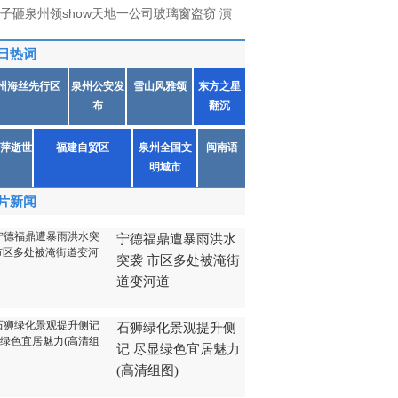
子砸泉州领show天地一公司玻璃窗盗窃 演
日热词
州海丝先行区
泉州公安发
雪山风雅颂
东方之星
布
翻沉
萍逝世
福建自贸区
泉州全国文
闽南语
明城市
片新闻
宁德福鼎遭暴雨洪水
突袭 市区多处被淹街
道变河道
石狮绿化景观提升侧
记 尽显绿色宜居魅力
(高清组图)