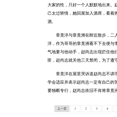
大家的性，只好一个人默默地出来。
己太过矫情，她回屋加入酒席，看着
酒。
章竟洋与章竟洲在附近散步，二
洋，作为哥哥的章竟洲看不下去便与
气地要与他动手，赵尚志出现拦住他
匪，赵尚志就关他三天禁闭，为了遵
章竟洋在屋里哭诉道赵尚志不讲
学会适应并表示赵尚志一定有自己的
要独断专行，赵尚志依旧不肯将章竟
上一页
1
2
3
4