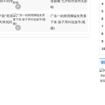
却得不到理
道扬镳 七夕前对泉州无影
情
4
响
30
5
子留“死罪
广东一幼师用脚猛夹男童
44
6
3天终找到
下体 孩子哭叫说放手(视
急
7
频)
全
8
全
9
草
1
50
读
孕
医