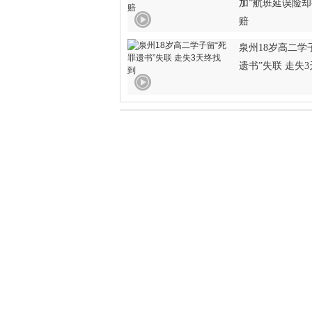
加”航班延误险
赔
泉州18岁高二学
遗书”失联 走失