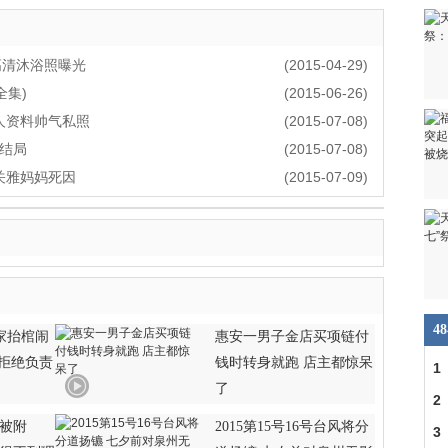
高清沐浴照曝光
(2015-04-29)
全集)
(2015-06-26)
人资料帅气私照
(2015-07-08)
大结局
(2015-07-08)
关雅妈妈死因
(2015-07-09)
4
家抬棺闹
惠安一男子金店买项链付
院拒绝负责
钱时转身就跑 店主都惊呆
1
了
大
2
“被附
2015第15号16号台风将分
情
3