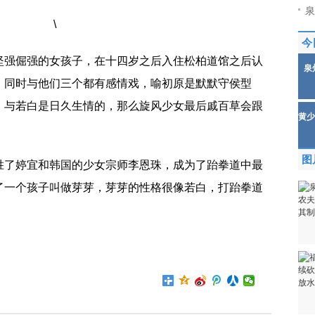
泉
今
坚强倔强的女孩子，在十四岁之后入住松柏道馆之后认
泉
，同时与他们三个都有感情戏，喻初原是默默守侯型
、与若白是日久生情的，那么旋风少女最后戚百草会跟
黄少
图
胜了婷宜和韩国的少女宗师李恩珠，成为了跆拳道中最
了一个孩子叫做芽芽，芽芽的性格很像若白，打跆拳道