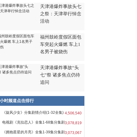
天津港爆炸事故头七
之祭：天津举行悼念
活动
福州鼓岭度假区面包
车突起火爆燃 车上1
名男子被烧伤
天津港爆炸事故“头
七”祭 诸多焦点仍待
追问
8小时频道点击排行
《旋风少女》分集剧情介绍(1-32全集)
4,506,540
电视剧《克拉恋人》全集1-68集分集剧
3,078,819
《拥抱星星的月亮》全集1-39集分集剧
3,073,067