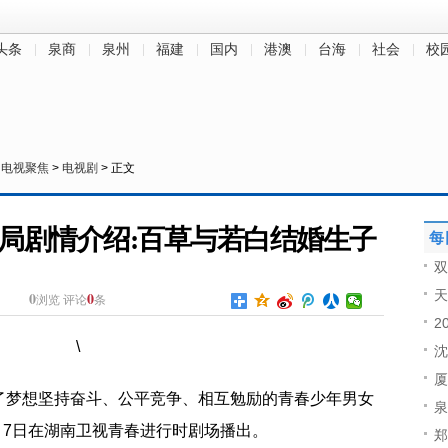
头条
泉商
泉州
福建
国内
港澳
台海
社会
校
>
电视聚焦
>
电视剧
> 正文
局剧情介绍:百草与若白结婚生子
每
双
天
0
0
浏览
评论
条
2
沈
厦
了梦想坚持奋斗、公平竞争、相互勉励的青春少年男女
泉
7月7日在湖南卫视青春进行时剧场播出。
郑