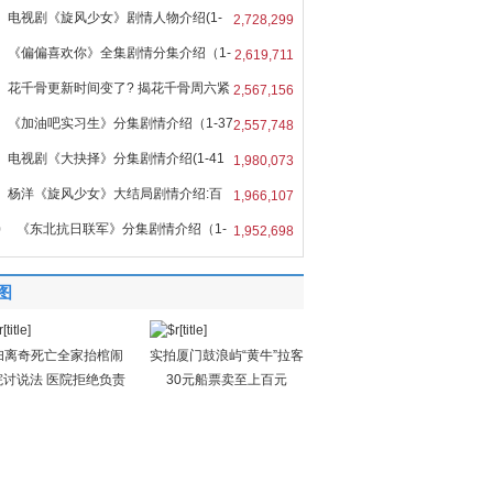
电视剧《旋风少女》剧情人物介绍(1-
2,728,299
全
《偏偏喜欢你》全集剧情分集介绍（1-
2,619,711
花千骨更新时间变了? 揭花千骨周六紧
2,567,156
《加油吧实习生》分集剧情介绍（1-37
2,557,748
电视剧《大抉择》分集剧情介绍(1-41
1,980,073
集
杨洋《旋风少女》大结局剧情介绍:百
1,966,107
与
0
《东北抗日联军》分集剧情介绍（1-
1,952,698
全
图
妇离奇死亡全家抬棺闹
实拍厦门鼓浪屿“黄牛”拉客
院讨说法 医院拒绝负责
30元船票卖至上百元