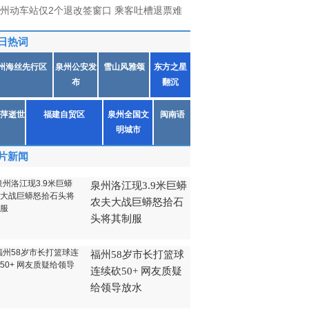
州动车站仅2个退改签窗口 乘客吐槽退票难
日热词
州海丝先行区
泉州公安发
雪山风雅颂
东方之星
布
翻沉
萍逝世
福建自贸区
泉州全国文
闽南语
明城市
片新闻
泉州洛江现3.9米巨蟒
农夫大战巨蟒怒拾石
头将其制服
福州58岁市长打篮球
连续砍50+ 网友质疑
给领导放水