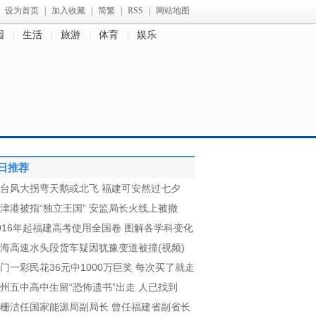
设为首页
|
加入收藏
|
简繁
|
RSS
|
网站地图
园
生活
旅游
体育
娱乐
日推荐
台风大拐弯天鹅或北飞 福建可安然过七夕
津港被指“独立王国”
安监局长火线上被撤
016年起福建高考使用全国卷 图解各学科变化
海高速水头段货车疑因犹豫变道被撞(视频)
门一彩民花36元中1000万巨奖 每次买了就走
州五中高中生留“恐怖遗书”出走 人已找到
栅洁任国家能源局副局长 曾任福建省副省长