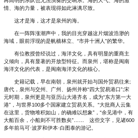
再高明的乐队也无法演奏的交响乐。海的大气、海的激
情、海的力量，被表现得如此淋漓尽致。
这才是海，这才是泉州的海。
在一阵阵涨潮声中，我的目光穿越这片烟波浩渺的
海域，眼前浮现的是帆樯林立、“市井十洲人”的繁华。
有位教授曾经说过，海洋文化，具有明显的重商主
义倾向，具有显著的开放型特征。而泉州，堪称是闽南
海洋文化的代表，是闽南海洋文化的核心。
史籍记载，早在南朝，泉州就开始与国外贸易往来;
唐代，泉州与交州、广州、扬州并称“四大贸易港口”;宋
元时期，泉州更是与亚历山大港齐名，成为“东方第一大
港”，与世界100多个国家建立贸易关系。“大批商人云集
在这里，货物堆积如山，的确难以想象”，“余见港中，有
大船百余，小船则不可胜数矣”…… 这些文字，见诸600
多年前马可·波罗和伊本·白图泰的游记。