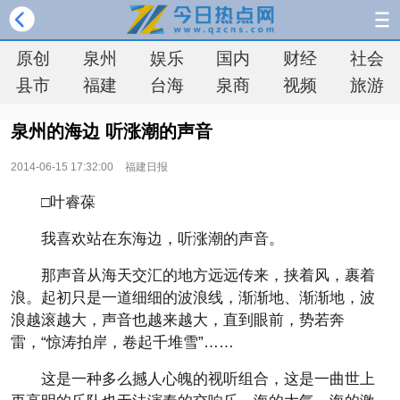
原创
泉州
娱乐
国内
财经
社会
县市
福建
台海
泉商
视频
旅游
泉州的海边 听涨潮的声音
2014-06-15 17:32:00
福建日报
□叶睿葆
我喜欢站在东海边，听涨潮的声音。
那声音从海天交汇的地方远远传来，挟着风，裹着
浪。起初只是一道细细的波浪线，渐渐地、渐渐地，波
浪越滚越大，声音也越来越大，直到眼前，势若奔
雷，“惊涛拍岸，卷起千堆雪”……
这是一种多么撼人心魄的视听组合，这是一曲世上