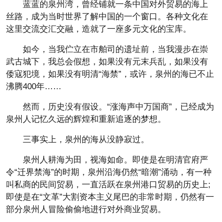
蓝蓝的泉州湾，曾经铺就一条中国对外贸易的海上
丝路，成为当时世界了解中国的一个窗口。各种文化在
这里交流交汇交融，造就了一座多元文化的宝库。
如今，当我伫立在市舶司的遗址前，当我漫步在崇
武古城下，我总会假想，如果没有元末兵乱，如果没有
倭寇犯境，如果没有明清“海禁”，或许，泉州的海已不止
沸腾400年……
然而，历史没有假设。“涨海声中万国商”，已经成为
泉州人记忆久远的辉煌和重新追逐的梦想。
三事实上，泉州的海从没静寂过。
泉州人耕海为田，视海如命。即使是在明清官府严
令“迁界禁海”的时期，泉州沿海仍然“暗潮”涌动，有一种
叫私商的民间贸易，一直活跃在泉州港口贸易的历史上;
即使是在“文革”大割资本主义尾巴的非常时期，仍然有一
部分泉州人冒险偷偷地进行对外商业贸易。