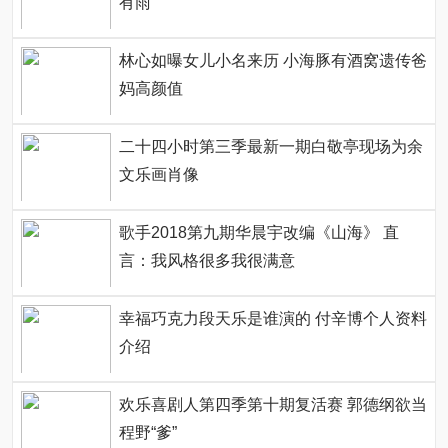
有雨
林心如曝女儿小名来历 小海豚有酒窝遗传爸
妈高颜值
二十四小时第三季最新一期白敬亭现场为余
文乐画肖像
歌手2018第九期华晨宇改编《山海》 直
言：我风格很多我很满意
幸福巧克力段天乐是谁演的 付辛博个人资料
介绍
欢乐喜剧人第四季第十期复活赛 郭德纲欲当
程野“爹”