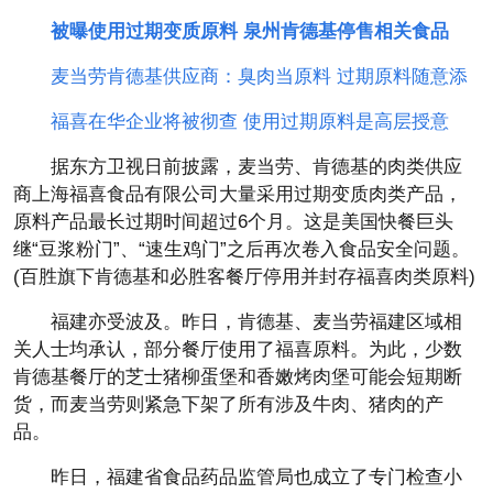
被曝使用过期变质原料 泉州肯德基停售相关食品
麦当劳肯德基供应商：臭肉当原料 过期原料随意添
福喜在华企业将被彻查 使用过期原料是高层授意
据东方卫视日前披露，麦当劳、肯德基的肉类供应
商上海福喜食品有限公司大量采用过期变质肉类产品，
原料产品最长过期时间超过6个月。这是美国快餐巨头
继“豆浆粉门”、“速生鸡门”之后再次卷入食品安全问题。
(百胜旗下肯德基和必胜客餐厅停用并封存福喜肉类原料)
福建亦受波及。昨日，肯德基、麦当劳福建区域相
关人士均承认，部分餐厅使用了福喜原料。为此，少数
肯德基餐厅的芝士猪柳蛋堡和香嫩烤肉堡可能会短期断
货，而麦当劳则紧急下架了所有涉及牛肉、猪肉的产
品。
昨日，福建省食品药品监管局也成立了专门检查小