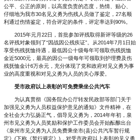
公平、公正的原则，以高度负责的态度，热情、贴心、
仔细地为我市30名见义勇为伤残人员做了鉴定，27名顺
利通过伤情鉴定，符合评定的条件，评定率达到90%。
2015年元月22日，首批参加评残取得新评等级的26
名评残对象领到了“因战因公残疾证”。从2014年7月1日始
享受伤残抚恤待遇，最低因公十级每年可领取伤残抚恤
金近5000元，最高的因公一级每年可领取到护理费及伤
残抚恤金计6万余元，充分体现了党和政府对见义勇为事
业的高度重视和对见义勇为人员的关心厚爱。
受市政府以上表彰的可免费乘坐公共汽车
为认真贯彻《国务院办公厅转发民政部等部门关于
加强见义勇为人员权益保护意见的通知》文件精神，在
全社会大力弘扬正气，倡导见义勇为，2014年年初，泉
州市见义勇为人员奖励和保护工作委员会开始酝酿出台
《泉州市见义勇为人员免费乘坐市(县)公共汽车暂行规
定》(下称《暂行规定》)，对受市政府以上表彰的见义勇