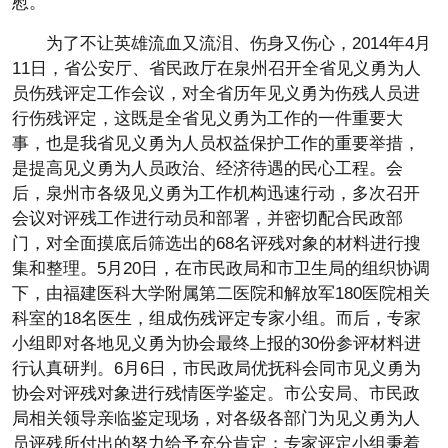
慰。
为了不让英雄流血又流泪、伤身又伤心，2014年4月
11日，省公安厅、省民政厅在泉州召开全省见义勇为人
员伤残评定工作会议，对全省历年见义勇为伤残人员进
行伤残评定，这既是全省见义勇为工作的一件重要大
事，也是我省见义勇为人员权益保护工作的重要举措，
是提高见义勇为人员政治、经济待遇的民心工程。会
后，泉州市各级见义勇为工作机构迅速行动，多次召开
会议对评残工作进行动员和部署，并密切配合民政部
门，对全面摸底后筛选出的68名评残对象的材料进行搜
集和整理。5月20日，在市民政局和市卫生局的组织协调
下，由福建医科大学附属第二医院和解放军180医院相关
科室的18名医生，组成伤残评定专家小组。而后，专家
小组即对各地见义勇为协会最终上报的30份参评材料进
行认真研判。6月6日，市民政局优抚科会同市见义勇为
协会对评残对象进行残情医学鉴定。市公安局、市民政
局相关领导亲临鉴定现场，对各级各部门为见义勇为人
员评残所付出的努力给予充分肯定；专家评定小组秉着