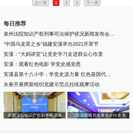
上一页
1
2
3
下一页
每日推荐
泉州法院知识产权刑事司法保护状况新闻发布会召开
“中国乌龙茶之乡”福建安溪举办2021开茶节
安溪：“大妈讲堂”让党史学习走进群众心坎里
安溪：观看红色电影 学党史感党恩
安溪县第十八小学：学党史汲力量 红色基因代代传
永春开展两新组织党建示范点拉练观摩活动
泉州法院知识产权刑事司法保
《安溪铁观音质量安全白皮书