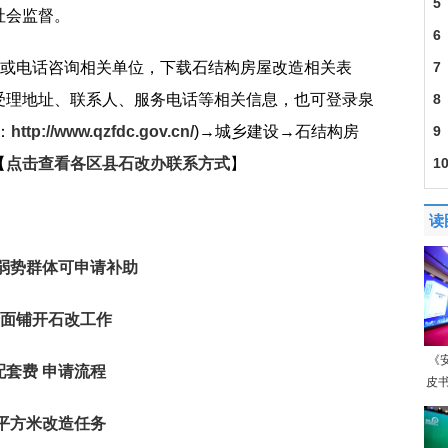
5
社会监督。
6
址或电话咨询相关单位，下载石结构房屋改造相关表
7
受理地址、联系人、服务电话等相关信息，也可登录泉
8
：
http://www.qzfdc.gov.cn/
)→城乡建设→石结构房
9
【
点击查看各区县石改办联系方式
】
1
口8
读
弱势群体可申请补助
 全面铺开石改工作
《
套费 申请流程
皮书
万平方米改造任务