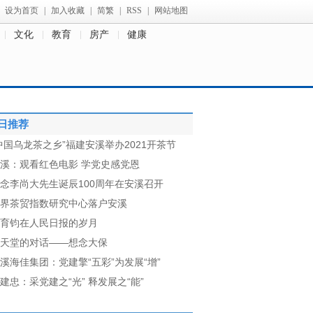
设为首页
|
加入收藏
|
简繁
|
RSS
|
网站地图
文化
教育
房产
健康
日推荐
中国乌龙茶之乡”福建安溪举办2021开茶节
溪：观看红色电影 学党史感党恩
念李尚大先生诞辰100周年在安溪召开
界茶贸指数研究中心落户安溪
育钧在人民日报的岁月
天堂的对话——想念大保
溪海佳集团：党建擎“五彩”为发展“增”
建忠：采党建之“光” 释发展之“能”