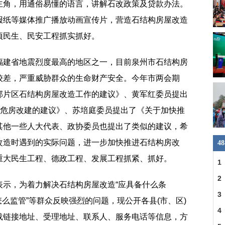
主角，用通俗易懂的语言，讲解石改政策及贷款办法。
报纸等媒体推广播放动画宣传片，营造石结构房屋改造
项民生、民安工程抓实抓好。
福建省地震烈度最高的地区之一，目前泉州市石结构房
较差，严重威胁群众的生命财产安全。今年市两会期
郊片区石结构房屋改造工作的建议》、黄军红委员提出
”危房改建的建议》、苏培庭委员提出了《关于加快推
其他一些人大代表、政协委员也提出了类似的建议，希
改造时遇到的实际问题，进一步加快推进石结构房改
4
重大民生工程、德政工程、发展工程抓紧、抓好。
1
县
2
表示，为着力解决石结构房屋改造“应具备什么条
一
3
后怎么监管”等群众反映强烈的问题，现公开各县(市、区)
明
4
载链接地址、受理地址、联系人、服务电话等信息，方