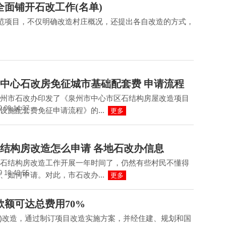
 全面铺开石改工作(名单)
范项目，不仅明确改造村庄概况，还提出各自改造的方式，
中心石改房免征城市基础配套费 申请流程
州市石改办印发了《泉州市中心市区石结构房屋改造项目
9 09:14:37
设施配套费免征申请流程》的...
更多
结构房改造怎么申请 各地石改办信息
石结构房改造工作开展一年时间了，仍然有些村民不懂得
9 10:43:55
、如何申请。对此，市石改办...
更多
款额可达总费用70%
宅)改造，通过制订项目改造实施方案，并经住建、规划和国