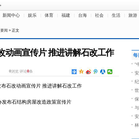
新闻中心
娱乐
体育
福建
台海
社会
生活
旅游
政要闻
> 正文
改动画宣传片 推进讲解石改工作
每
“
0
0
浏览
评论
条
安
纪
世
保
办发布石结构房屋改造政策宣传片
与
安
林