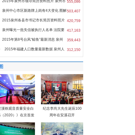
2015年泉州市领导简历资料照片 泉州市
555,086
泉州中心市区新路牌上岗有4大变化 图解
503,407
2015泉州各县市书记市长简历资料照片
420,759
泉州曝光一批失信被执行人名单 法院要
417,163
2015年第8号台风“鲸鱼”最新消息 泉州
359,443
0
2015年福建人口数量最新数据 泉州人
312,150
图
安溪铁观音质量安全白
纪念李尚大先生诞辰100
（2020）》在京首发
周年在安溪召开