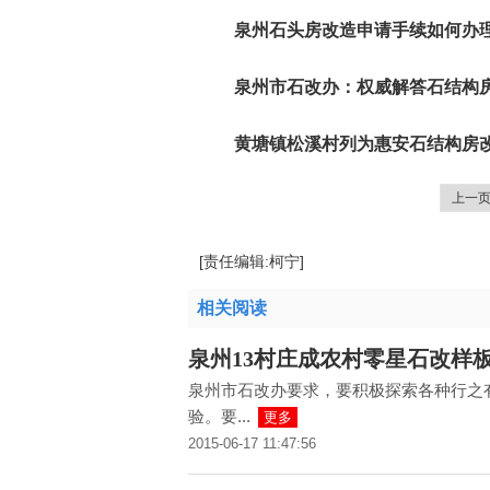
泉州石头房改造申请手续如何办理
泉州市石改办：权威解答石结构
黄塘镇松溪村列为惠安石结构房
上一
[责任编辑:柯宁]
相关阅读
泉州13村庄成农村零星石改样
泉州市石改办要求，要积极探索各种行之
验。要...
更多
2015-06-17 11:47:56