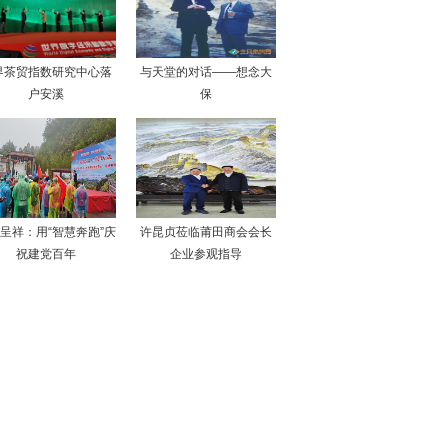
界茶贸指数研究中心落
与天堂的对话——想念大
户安溪
保
呈祥：用“智慧奔跑”庆
许昆贞莅临莆田商会会长
祝建党百年
企业参观指导