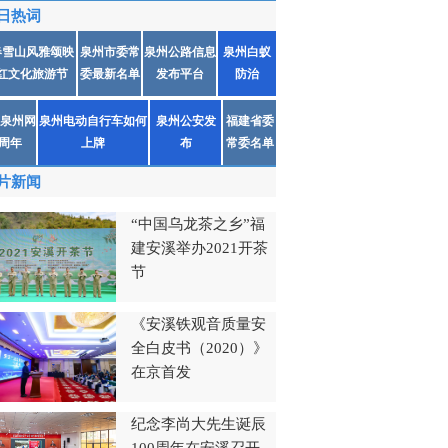
日热词
春雪山风雅颂映
泉州市委常
泉州公路信息
泉州白蚁
红文化旅游节
委最新名单
发布平台
防治
泉州网
泉州电动自行车如何
泉州公安发
福建省委
1周年
上牌
布
常委名单
片新闻
“中国乌龙茶之乡”福
建安溪举办2021开茶
节
《安溪铁观音质量安
全白皮书（2020）》
在京首发
纪念李尚大先生诞辰