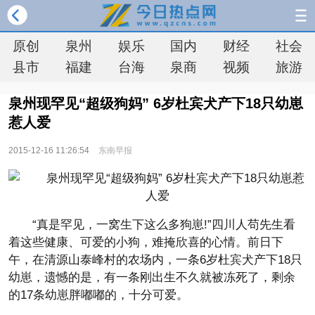
原创
泉州
娱乐
国内
财经
社会
县市
福建
台海
泉商
视频
旅游
泉州现罕见“超级狗妈” 6岁杜宾犬产下18只幼崽
惹人爱
2015-12-16 11:26:54
东南早报
“真是罕见，一窝生下这么多狗崽!”四川人苟先生看
着这些健康、可爱的小狗，难掩欣喜的心情。前日下
午，在清源山泰峰村的农场内，一条6岁杜宾犬产下18只
幼崽，遗憾的是，有一条刚出生不久就被冻死了，剩余
的17条幼崽胖嘟嘟的，十分可爱。