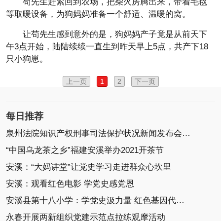
苟先生赶紧回到农场，把柴火房腾出来，带着毛毯
等取暖设备，为狗妈妈准备一个舒适、温暖的窝。
让苟先生感到意外的是，狗妈妈产子竟是从前天下
午3点开始，陆陆续续一直生到昨天早上5点，共产下18
只小狗崽。
上一页
1
2
下一页
每日推荐
泉州法院知识产权刑事司法保护状况新闻发布会召开
“中国乌龙茶之乡”福建安溪举办2021开茶节
安溪：“大妈讲堂”让党史学习走进群众心坎里
安溪：观看红色电影 学党史感党恩
安溪县第十八小学：学党史汲力量 红色基因代代传
永春开展两新组织党建示范点拉练观摩活动