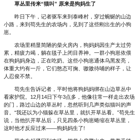
草丛里传来“猫叫” 原来是狗妈生了
昨日下午，记者驱车来到泰峰村，穿过蜿蜒的山边
小路，来到苟先生的农场内，见到了这些刚出生的小狗
崽。
农场里稍显简陋的柴火房内，狗妈妈因生产太过劳
累，精疲力竭，躺在毯子上闭目养神。一群小狗崽依偎
在狗妈妈身边，正在吃奶。这些小狗崽通体乌黑发亮，
体重大约有一斤，它们憨态可掬、嗷嗷待哺的样子，让
人忍俊不禁。
苟先生告诉记者，平时他将狗妈妈绑在山边草丛中
看家护院。12月14日下午3点多，他像往常一样走出农场
的门，路过山边的草丛时，忽然听到几声类似猫叫的声
音。“我还以为小猫躲在草丛里，就扒开草丛看。”苟先生
说，当他扒开草丛后，只见四条小狗崽蜷缩在草丛里，
这时他才反应过来——狗妈妈生了!