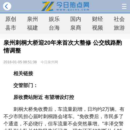
原创
泉州
娱乐
国内
财经
社会
县市
福建
台海
泉商
视频
旅游
泉州刺桐大桥迎20年来首次大整修 公交线路酌
情调整
2016-01-05 08:51:38
今日泉州网
相关链接
交管部门：
原收费站附近 有望增设灯控
刺桐大桥免收费后，车流量剧增，日均约2万辆。有
不少市民担心届时刺桐路会堵车。“免收费后，市民多了
个通道，不必绕行，但车流量不会突然暴增。”丰泽交警