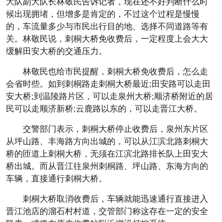
大队副大队长林敬民告诉记者，现在还不好判断什么时
候出现拥堵，但增多是肯定的，不过这个过程是慢慢
的，车流量多少与市民出行目的地、选择不同道路等有
关。林敬民说，刺桐大桥免收费后，一定程度上会大大
缓解田安大桥的交通压力。
林敬民也给市民提醒，刺桐大桥免收费后，怎么走
会省时些。如到刺桐路走刺桐大桥最近;田安路可以走田
安大桥;到温陵路片区，可以走泉州大桥;顺济桥附近的居
民可以走顺济新桥;云鹿路以东的，可以走晋江大桥。
交警部门表示，刺桐大桥停止收费后，泉州东片区
从坪山路、丰海路方向出城的，可以从江滨北路刺桐大
桥的匝道上刺桐大桥，无须在江滨北路排长队上田安大
桥出城。而从晋江往泉州刺桐路、坪山路、东海方向的
车辆，直接通行刺桐大桥。
刺桐大桥取消收费后，车辆就能迅速通行直接进入
晋江池店的溜石村村道，交管部门称这存在一定的安全