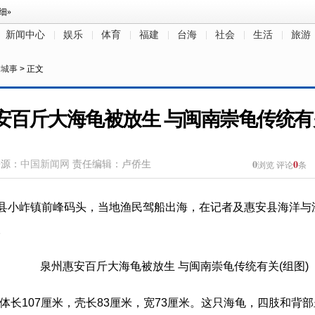
新闻中心
娱乐
体育
福建
台海
社会
生活
旅游
桐城事
> 正文
安百斤大海龟被放生 与闽南崇龟传统有关
0
0
来源：
中国新闻网
责任编辑：卢侨生
浏览
评论
条
安县小岞镇前峰码头，当地渔民驾船出海，在记者及惠安县海洋
。
，体长107厘米，壳长83厘米，宽73厘米。这只海龟，四肢和