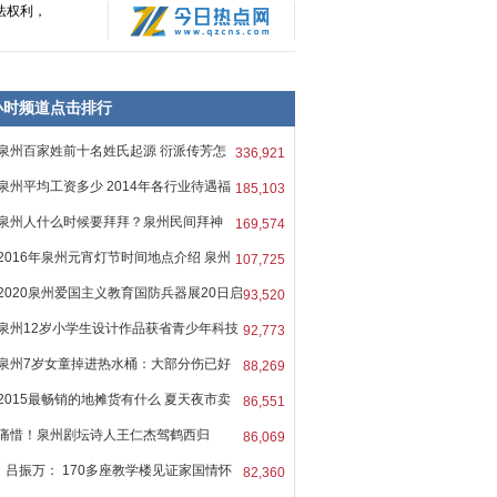
法权利，
8小时频道点击排行
泉州百家姓前十名姓氏起源 衍派传芳怎
336,921
泉州平均工资多少 2014年各行业待遇福
185,103
泉州人什么时候要拜拜？泉州民间拜神
169,574
2016年泉州元宵灯节时间地点介绍 泉州
107,725
2020泉州爱国主义教育国防兵器展20日启
93,520
泉州12岁小学生设计作品获省青少年科技
92,773
泉州7岁女童掉进热水桶：大部分伤已好
88,269
2015最畅销的地摊货有什么 夏天夜市卖
86,551
痛惜！泉州剧坛诗人王仁杰驾鹤西归
86,069
吕振万： 170多座教学楼见证家国情怀
82,360