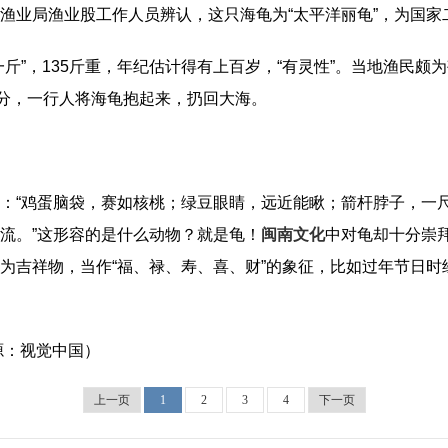
渔业局渔业股工作人员辨认，这只海龟为“太平洋丽龟”，为国家
一斤”，135斤重，年纪估计得有上百岁，“有灵性”。当地渔民
0分，一行人将海龟抱起来，扔回大海。
：“鸡蛋脑袋，赛如核桃；绿豆眼睛，远近能瞅；箭杆脖子，一
流。”这形容的是什么动物？就是龟！
闽南文化
中对龟却十分崇
为吉祥物，当作“福、禄、寿、喜、财”的象征，比如过年节日时经
源：视觉中国）
上一页
1
2
3
4
下一页