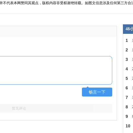
并不代表本网赞同其观点，版权内容非受权谢绝转载。如图文信息涉及任何第三方合
4
1
2
3
明
4
5
幕
6
畅言一下
7
8
暂无评论
9
10