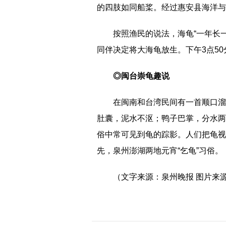
的四肢如同船桨。经过惠安县海洋与
按照渔民的说法，海龟“一年长
同伴决定将大海龟放生。下午3点5
◎闽台崇龟趣说
在闽南和台湾民间有一首顺口溜
肚囊，泥水不沤；鸭子巴掌，分水两
俗中常可见到龟的踪影。人们把龟视
先，泉州澎湖两地元宵“乞龟”习俗。
（文字来源：泉州晚报 图片来