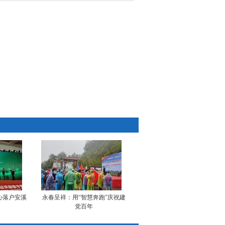
心落户安溪
永春呈祥：用“智慧奔跑”庆祝建
党百年