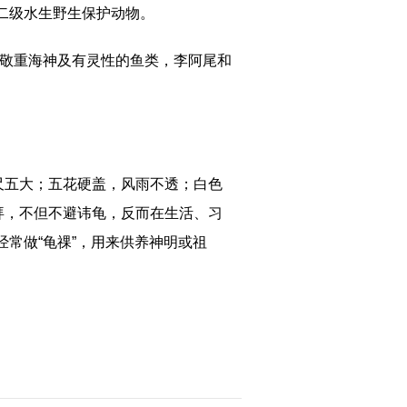
二级水生野生保护动物。
颇为敬重海神及有灵性的鱼类，李阿尾和
尺五大；五花硬盖，风雨不透；白色
拜，不但不避讳龟，反而在生活、习
常做“龟祼”，用来供养神明或祖