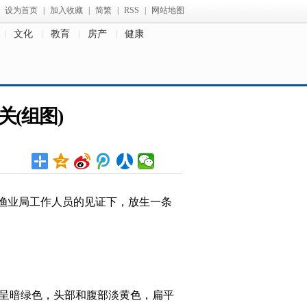
设为首页
|
加入收藏
|
简繁
|
RSS
|
网站地图
文化
教育
房产
健康
(组图)
与渔业局工作人员的见证下，放生一条
背部呈暗绿色，头部和腹部淡黄色，扁平