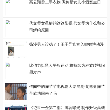
高云翔卖二手衣物 昵称是女儿小酒窝生日
代文雯女星解约达达影视 代文雯为什么和公
司解约原因
撕漫男人设稳了！王子异官宣入职微博动漫
比伯力挺黑人平权运动 将持续为种族歧视问
题发声
传闻中的陈芊芊电视剧大结局剧情揭秘 陈芊
芊武功回来了吗
《绝世千金第二部》阵容曝光 制作升级高糖