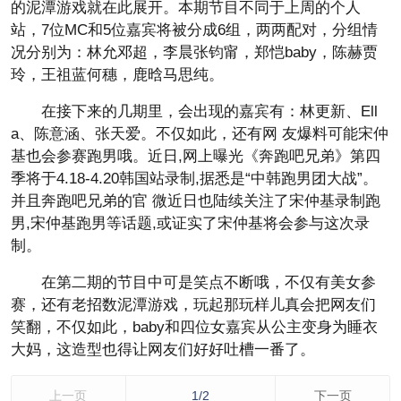
的泥潭游戏就在此展开。本期节目不同于上周的个人
站，7位MC和5位嘉宾将被分成6组，两两配对，分组情
况分别为：林允邓超，李晨张钧甯，郑恺baby，陈赫贾
玲，王祖蓝何穗，鹿晗马思纯。
在接下来的几期里，会出现的嘉宾有：林更新、Ell
a、陈意涵、张天爱。不仅如此，还有网 友爆料可能宋仲
基也会参赛跑男哦。近日,网上曝光《奔跑吧兄弟》第四
季将于4.18-4.20韩国站录制,据悉是“中韩跑男团大战”。
并且奔跑吧兄弟的官 微近日也陆续关注了宋仲基录制跑
男,宋仲基跑男等话题,或证实了宋仲基将会参与这次录
制。
在第二期的节目中可是笑点不断哦，不仅有美女参
赛，还有老招数泥潭游戏，玩起那玩样儿真会把网友们
笑翻，不仅如此，baby和四位女嘉宾从公主变身为睡衣
大妈，这造型也得让网友们好好吐槽一番了。
上一页
1/2
下一页