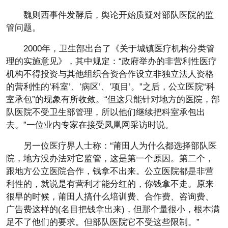
魏则西事件发酵后，舆论开始质疑对部队医院的监
管问题。
2000年，卫生部出台了《关于城镇医疗机构分类管
理的实施意见》，其中规定：“政府举办的非营利性医疗
机构不得投资与其他组织合资合作设立非独立法人资格
的营利性的’科室’、’病区’、’项目’。”之后，公立医院“科
室承包”的现象有所收敛。“但这只能针对地方的医院，部
队医院不受卫生部管理，所以他们继续把科室承包出
去。”一位业内专家在接受凤凰网采访时说。
另一位医疗界人士称：“莆田人为什么都选择部队医
院，地方没办法对它监管，这是第一个原因。第二个，
跟地方公立医院合作，钱拿不出来。公立医院都是非营
利性的，就说是有营利才能分红的，你钱拿不走。原来
很早的时候，莆田人搞什么培训费、合作费、咨询费、
广告费这样的(名目把钱拿出来)，但那个量很小，根本满
足不了他们的要求。但部队医院它不受这些限制。”