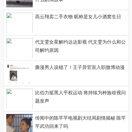
高云翔卖二手衣物 昵称是女儿小酒窝生日
代文雯女星解约达达影视 代文雯为什么和公
司解约原因
撕漫男人设稳了！王子异官宣入职微博动漫
比伯力挺黑人平权运动 将持续为种族歧视问
题发声
传闻中的陈芊芊电视剧大结局剧情揭秘 陈芊
芊武功回来了吗