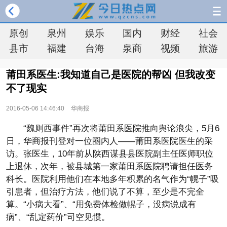
原创
泉州
娱乐
国内
财经
社会
县市
福建
台海
泉商
视频
旅游
莆田系医生:我知道自己是医院的帮凶 但我改变
不了现实
2016-05-06 14:46:40
华商报
“魏则西事件”再次将莆田系医院推向舆论浪尖，5月6
日，华商报刊登对一位圈内人——莆田系医院医生的采
访。张医生，10年前从陕西谋县县医院副主任医师职位
上退休，次年，被县城第一家莆田系医院聘请担任医务
科长。医院利用他们在本地多年积累的名气作为“幌子”吸
引患者，但治疗方法，他们说了不算，至少是不完全
算。“小病大看”、“用免费体检做幌子，没病说成有
病”、“乱定药价”司空见惯。