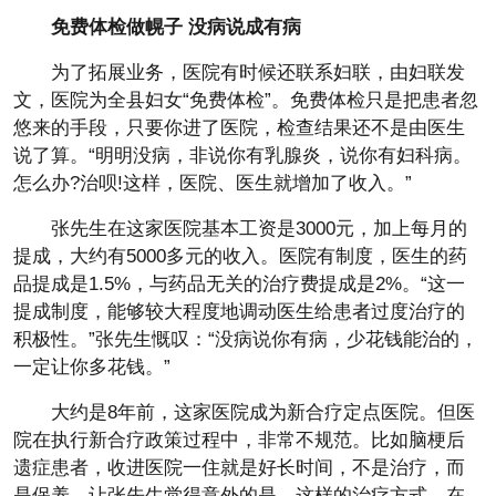
免费体检做幌子 没病说成有病
为了拓展业务，医院有时候还联系妇联，由妇联发
文，医院为全县妇女“免费体检”。免费体检只是把患者忽
悠来的手段，只要你进了医院，检查结果还不是由医生
说了算。“明明没病，非说你有乳腺炎，说你有妇科病。
怎么办?治呗!这样，医院、医生就增加了收入。”
张先生在这家医院基本工资是3000元，加上每月的
提成，大约有5000多元的收入。医院有制度，医生的药
品提成是1.5%，与药品无关的治疗费提成是2%。“这一
提成制度，能够较大程度地调动医生给患者过度治疗的
积极性。”张先生慨叹：“没病说你有病，少花钱能治的，
一定让你多花钱。”
大约是8年前，这家医院成为新合疗定点医院。但医
院在执行新合疗政策过程中，非常不规范。比如脑梗后
遗症患者，收进医院一住就是好长时间，不是治疗，而
是保养。让张先生觉得意外的是，这样的治疗方式，在