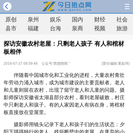
原创
泉州
娱乐
国内
财经
社会
县市
福建
台海
泉商
视频
旅游
探访安徽农村老屋：只剩老人孩子 有人和棺材
板相伴
2016-07-27 08:59:46
公众号“西楚朗雨 ”
[责任编辑:黄如萍]
伴随着中国城市化和工业化的进程，大量农村青壮
年劳动力涌入城市，成为城市建设的主要贡献者。老人
和儿童则留在农村，出现了留守老人和儿童的问题。摄
影师探访安徽省太湖县部分农村，看到老屋破败，村庄
中只剩老人和孩子。有的人家因老人有病在身，将棺材
板直接放在堂屋里。
摄影师用镜头记录下老人和孩子们的生活状态：夕
阳下踽踽独行的老人、残垣断壁中的老屋、在废弃的小