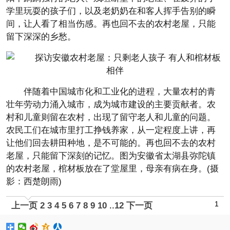
学里玩耍的孩子们，以及老奶奶在和客人挥手告别的瞬
间，让人看了相当伤感。再也回不去的农村老屋，只能
留下深深的乡愁。
伴随着中国城市化和工业化的进程，大量农村的青
壮年劳动力涌入城市，成为城市建设的主要贡献者。农
村和儿童则留在农村，出现了留守老人和儿童的问题。
农民工们在城市里打工挣钱养家，从一定程度上讲，再
让他们回去耕田种地，是不可能的。再也回不去的农村
老屋，只能留下深刻的记忆。图为安徽省太湖县弥陀镇
的农村老屋，棺材板放在了堂屋里，母亲有病在身。(摄
影：西楚朗雨)
1
上一页
2
3
4
5
6
7
8
9
10
..
12
下一页