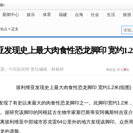
新闻中心
娱乐
体育
福建
台海
社会
生活
旅游
日热点
> 正文
发现史上最大肉食性恐龙脚印 宽约1.2
0
0
来源：
中国新闻网
责任编辑：林春婷
浏览
评论
条
发现了有史以来最大的肉食性恐龙脚印之一。此脚印宽约1.2米，
。据研究该脚印的阿根廷古生物学家塞巴斯蒂安阿佩斯特吉亚介
离玻利维亚中部城市苏克雷64公里外的地方发现该脚印。众所
龙的遗骸。