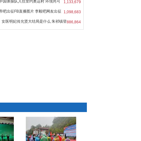
中国体操队入住里约奥运村 环境尚可
1,133,679
帝吧出征FB直播图片 李毅吧网友出征
1,098,683
女医明妃传允贤大结局是什么 朱祁镇登
886,864