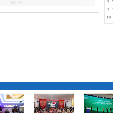
菡
8
暂无评论
但
9
脸
10