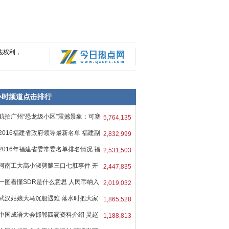
法权利，
8小时频道点击排行
航拍广州“恐龙级小区”震撼景象：可塞
5,764,135
2016福建省政府领导最新名单 福建副
2,832,999
2016年福建省委常委名单排名情况 福
2,531,503
河南工大高小淑劈腿三口七肛事件 开
2,447,835
一图看懂SDR是什么意思 人民币纳入
2,019,032
武汉姑娘大马沉船遇难 落水时把大家
1,865,528
中国成语大会邯郸四霸资料介绍 灵赵
1,188,813