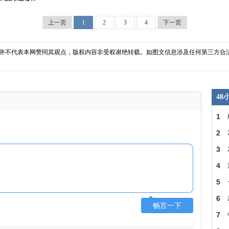
上一页
1
2
3
4
下一页
并不代表本网赞同其观点，版权内容非受权谢绝转载。如图文信息涉及任何第三方合
4
1
2
省
3
建
4
房
5
SDR
6
畅言一下
的
7