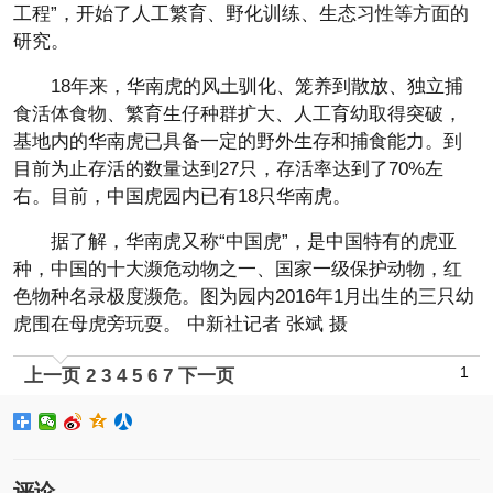
工程”，开始了人工繁育、野化训练、生态习性等方面的
研究。
18年来，华南虎的风土驯化、笼养到散放、独立捕
食活体食物、繁育生仔种群扩大、人工育幼取得突破，
基地内的华南虎已具备一定的野外生存和捕食能力。到
目前为止存活的数量达到27只，存活率达到了70%左
右。目前，中国虎园内已有18只华南虎。
据了解，华南虎又称“中国虎”，是中国特有的虎亚
种，中国的十大濒危动物之一、国家一级保护动物，红
色物种名录极度濒危。图为园内2016年1月出生的三只幼
虎围在母虎旁玩耍。 中新社记者 张斌 摄
1
上一页
2
3
4
5
6
7
下一页
评论