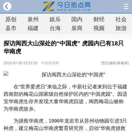
原创
泉州
娱乐
国内
财经
社会
县市
福建
台海
泉商
视频
旅游
探访闽西大山深处的“中国虎” 虎园内已有18只
华南虎
2016-07-28 22:52:33
中国新闻网
[责任编辑:林春婷]
在“世界爱虎日”来临之际，中新社记者来到位于福建
西南部的梅花山国家级自然保护区内的“中国虎园”。因适
宜华南虎生存并发现大量华南虎踪迹，闽西梅花山被称
为华南虎故乡。
为拯救华南虎，1998年龙岩市从苏州动物园引进3只
种虎，建立梅花山华南虎繁育研究所，启动“华南虎拯救