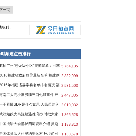
下一页
法权利，
8小时频道点击排行
航拍广州“恐龙级小区”震撼景象：可塞
5,764,135
2016福建省政府领导最新名单 福建副
2,832,999
2016年福建省委常委名单排名情况 福
2,531,503
河南工大高小淑劈腿三口七肛事件 开
2,447,835
一图看懂SDR是什么意思 人民币纳入
2,019,032
武汉姑娘大马沉船遇难 落水时把大家
1,865,528
中国成语大会邯郸四霸资料介绍 灵赵
1,188,813
中国体操队入住里约奥运村 环境尚可
1,133,679