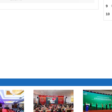
但
9
脸
10