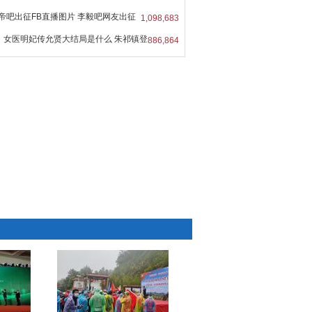
帝吧出征FB直播图片 李毅吧网友出征
1,098,683
女医明妃传允贤大结局是什么 朱祁镇登
886,864