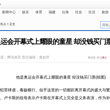
新闻中心
娱乐
体育
福建
台海
社会
生活
旅游
日热点
> 正文
运会开幕式上耀眼的童星 却没钱买门票
0
0
来源：腾讯体育
责任编辑：黄如萍
浏览
评论
条
犯罪肆虐，毒贩横行。似乎这里的一切都距离开幕式的盛大与繁
。卢卡斯的祖母表示卢卡斯在开幕式上完全是义务表演，作为补