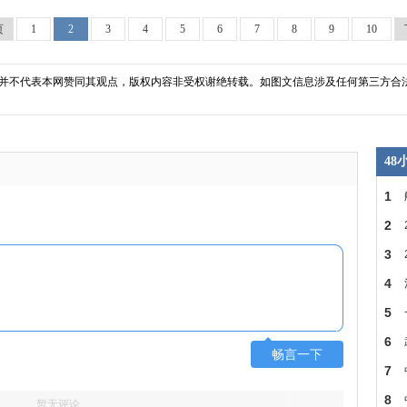
页
1
2
3
4
5
6
7
8
9
10
并不代表本网赞同其观点，版权内容非受权谢绝转载。如图文信息涉及任何第三方合
4
1
2
省
3
建
4
房
5
SDR
6
畅言一下
的
7
菡
8
暂无评论