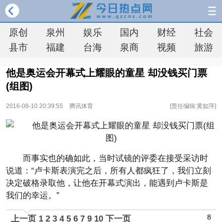
原创
泉州
娱乐
国内
财经
社会
县市
福建
台海
泉商
视频
旅游
他是奥运会开幕式上耀眼的童星 却没钱买门票
(组图)
2016-08-10 20:39:55
腾讯体育
[责任编辑:黄如萍]
而事实也的确如此，当时试镜的评委在接受采访时
说道：“卢卡斯表演完之后，所有人都疯狂了，我们立刻
决定破格录取他，让他在开幕式演出，能遇到卢卡斯是
我们的幸运。”
8
上一页
1
2
3
4
5
6
7
9
10
下一页