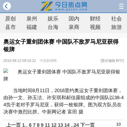
原创
泉州
娱乐
国内
财经
社会
县市
福建
台海
泉商
视频
旅游
奥运女子重剑团体赛 中国队不敌罗马尼亚获得
银牌
2016-08-12 08:16:22
中国新闻网
[责任编辑:柯宁]
当地时间8月11日，2016里约奥运女子重剑团体赛，
由孙一文、孙玉洁、许安琪和郝佳露组成的中国队以38-4
4负于老对手罗马尼亚，获得一枚银牌。图为双方队员在
决赛中激烈比拼。中新网记者 富田 摄
10
上一页
1
..
6
7
8
9
11
12
13
14
..
24
下一页