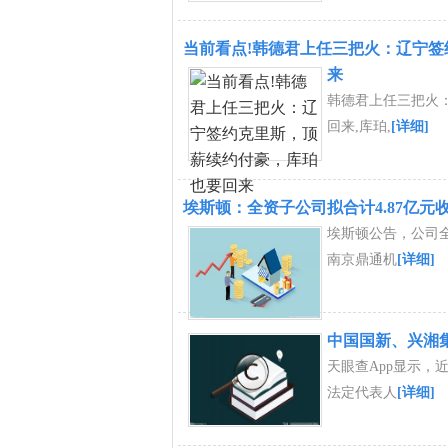
当前看点!韩德君上任三把火：辽宁
来
韩德君上任三把火
回来,库珀,
[详细]
埃斯顿：全资子公司拟合计4.87亿元
埃斯顿公告，公司
南京鼎通机
[详细]
中国国新、兴湘
天眼查App显示，
法定代表人
[详细]