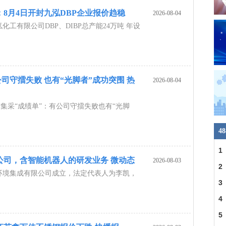
8月4日开封九泓DBP企业报价趋稳
2026-08-04
化工有限公司DBP、DIBP总产能24万吨 年设
司守擂失败 也有“光脚者”成功突围 热
2026-08-04
集采“成绩单”：有公司守擂失败也有“光脚
4
1
公司，含智能机器人的研发业务 微动态
2026-08-03
一
2
环境集成有限公司成立，法定代表人为李凯，
人
3
纹
4
的
5