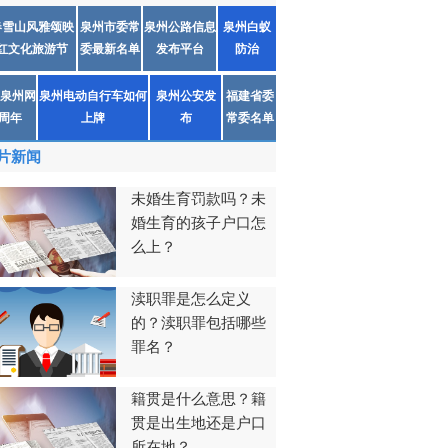
春雪山风雅颂映
泉州市委常
泉州公路信息
泉州白蚁
红文化旅游节
委最新名单
发布平台
防治
泉州网
泉州电动自行车如何
泉州公安发
福建省委
1周年
上牌
布
常委名单
片新闻
未婚生育罚款吗？未
婚生育的孩子户口怎
么上？
渎职罪是怎么定义
的？渎职罪包括哪些
罪名？
籍贯是什么意思？籍
贯是出生地还是户口
所在地？