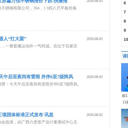
江苏鑫万佳不锈钢报价下跌-快播报
2026-08-03
照
6
佳不锈钢有限公司，304，1 0四八尺平板价格
Hen
7
资
8
曝
9
器人“扛大梁”
2026-08-03
1
……一整套搬运动作一气呵成。在位于石家庄
因
读
天午后至夜间有雷雨 并伴6至7级阵风
2026-08-03
警：今天午后至夜间有雷雨并伴6至7级阵风,
前
口
三项团体标准正式发布 讯息
2026-08-02
协会批准，由广西六堡茶产业计量测试中心主