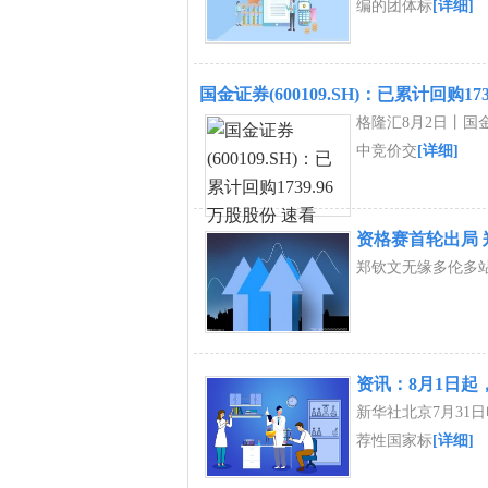
编的团体标
[详细]
国金证券(600109.SH)：已累计回购17
格隆汇8月2日丨国金
中竞价交
[详细]
资格赛首轮出局
郑钦文无缘多伦多
资讯：8月1日起
新华社北京7月31日
荐性国家标
[详细]