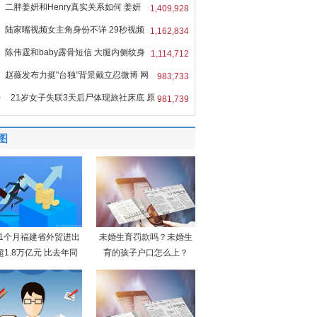
二胖姜妍和Henry真实关系如何 姜妍
1,409,928
r
陆家嘴视频女主角身份不详 29秒视频
1,162,834
陈伟霆和baby露骨短信 大腿内侧纹身
1,114,712
赵薇发布力挺"台独"背景戴立忍微博 网
983,733
0
21岁女子失联3天后尸体现旅社床底 原
981,739
图
11个月福建省外贸进出
未婚生育罚款吗？未婚生
超1.8万亿元 比去年同
育的孩子户口怎么上？