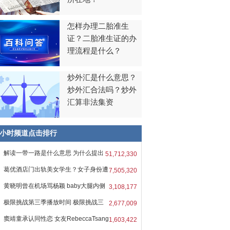
怎样办理二胎准生
证？二胎准生证的办
理流程是什么？
炒外汇是什么意思？
炒外汇合法吗？炒外
汇算非法集资
8小时频道点击排行
解读一带一路是什么意思 为什么提出
51,712,330
葛优酒店门出轨美女学生？女子身份遭
7,505,320
黄晓明曾在机场骂杨颖 baby大腿内侧
3,108,177
极限挑战第三季播放时间 极限挑战三
2,677,009
窦靖童承认同性恋 女友RebeccaTsang
1,603,422