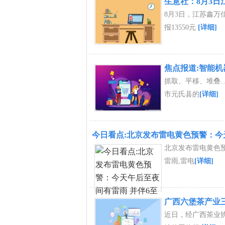
生意社：8月3日
8月3日，江苏鑫万
报13550元
[详细]
焦点报道:智能机
抓取、平移、堆叠
市元氏县的
[详细]
今日看点:北京发布雷电黄色预警：今
北京发布雷电黄色预
雷雨,雷电
[详细]
广西六堡茶产业
近日，经广西茶业