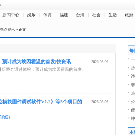
新闻中心
娱乐
体育
福建
台海
社会
生活
旅游
>
热点资讯
> 正文
每
一
，预计成为埃因霍温的首发|快资讯
2026-08-06
炒
科斯蒂奇通过体检，预计成为埃因霍温的首发,
违
非
热
模块固件调试软件V1.2》等5个项目的
公
2026-08-06
债
[详细]
肿
本