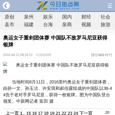
原创
泉州
娱乐
国内
财经
社会
县市
福建
台海
泉商
视频
旅游
奥运女子重剑团体赛 中国队不敌罗马尼亚获得
银牌
2016-08-12 08:16:22
中国新闻网
[责任编辑:柯宁]
当地时间8月11日，2016里约奥运女子重剑团体赛，
由孙一文、孙玉洁、许安琪和郝佳露组成的中国队以38-4
4负于老对手罗马尼亚，获得一枚银牌。图为中国队登台
领奖。中新网记者 富田 摄
20
上一页
1
..
15
16
17
18
19
21
22
23
24
下一页