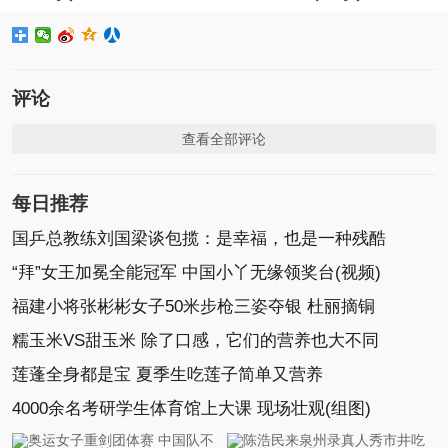
评论
查看全部评论
每日推荐
国乒总教练刘国梁谈包揽：是幸福，也是一种残酷
“拜”女王加冕全能冠军 中国小丫无缘领奖台(视频)
福建小将张彬彬女子50米步枪三姿夺银 杜丽摘铜
糯玉米VS甜玉米 除了口感，它们的营养也大不同
莲蓬全身都是宝 夏季生吃莲子简单又营养
4000余名考研学生体育馆上大课 现场壮观(组图)