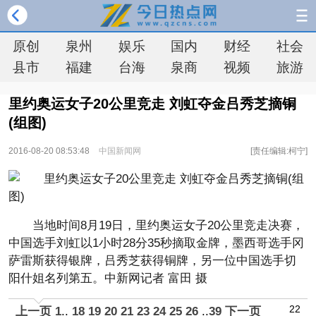
原创
泉州
娱乐
国内
财经
社会
县市
福建
台海
泉商
视频
旅游
里约奥运女子20公里竞走 刘虹夺金吕秀芝摘铜
(组图)
2016-08-20 08:53:48
中国新闻网
[责任编辑:柯宁]
当地时间8月19日，里约奥运女子20公里竞走决赛，
中国选手刘虹以1小时28分35秒摘取金牌，墨西哥选手冈
萨雷斯获得银牌，吕秀芝获得铜牌，另一位中国选手切
阳什姐名列第五。中新网记者 富田 摄
22
上一页
1
..
18
19
20
21
23
24
25
26
..
39
下一页