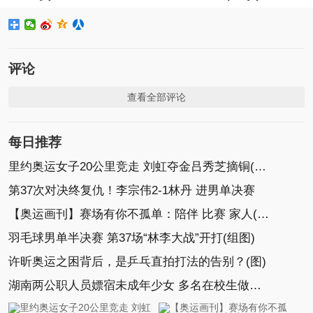
评论
查看全部评论
每日推荐
里约奥运女子20公里竞走 刘虹夺金吕秀芝摘铜(组图)
第37次对决终复仇！李宗伟2-1林丹 进男单决赛
【奥运画刊】赛场有你不孤单：陪伴 比赛 家人(组图)
羽毛球男单半决赛 第37场“林李大战”开打(组图)
许昕奥运之困背后，是乒乓直拍打法的告别？(图)
湖南两公职人员嫖宿未成年少女 多名在校生做牵线人