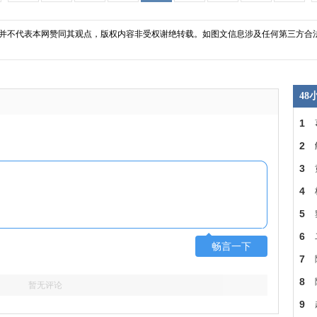
并不代表本网赞同其观点，版权内容非受权谢绝转载。如图文信息涉及任何第三方合
4
1
人
2
一
3
纹
4
的
5
照
6
畅言一下
Henr
7
资
8
暂无评论
曝
9