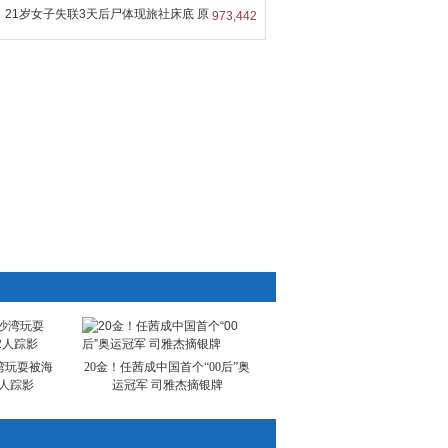
21岁女子失联3天后尸体现旅社床底 原
973,442
湾玩耍被海
20金！任茜成中国首个“00后”奥
2人踪影
运冠军 司雅杰摘银牌