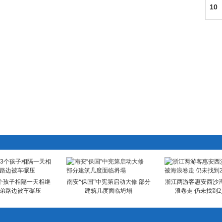
10
因
个孩子相隔一天相继
南安“保国”中宪第启动大修 部分
浙江两游客惠安西沙
姐弟路边被车碾压
建筑几度面临坍塌
浪卷走 仍未找到