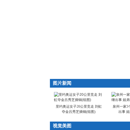
图片新闻
里约奥运女子20公里竞走 刘虹
泉州一家3
夺金吕秀芝摘铜(组图)
出事 
视觉美图