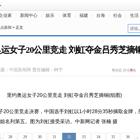
企业家
新闻中心
娱乐
体育
福建
台海
社会
生活
热点新闻
> 正文
运女子20公里竞走 刘虹夺金吕秀芝摘铜
0
0
来源：
中国新闻网
责任编辑：柯宁
浏览
评论
条
子20公里竞走决赛，中国选手刘虹以1小时28分35秒摘取金牌
姐名列第五。图为刘虹接受采访。中新网记者 张楠 摄
..
28
29
30
31
32
33
34
35
36
..