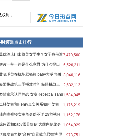
法权利，
8小时频道点击排行
葛优酒店门出轨美女学生？女子身份遭
7,470,560
解读一带一路是什么意思 为什么提出
6,526,211
黄晓明曾在机场骂杨颖 baby大腿内侧
3,046,116
极限挑战第三季播放时间 极限挑战三
2,632,113
窦靖童承认同性恋 女友RebeccaTsang
1,584,045
二胖姜妍和Henry真实关系如何 姜妍
1,176,219
陆家嘴视频女主角身份不详 29秒视频
1,152,178
陈伟霆和baby露骨短信 大腿内侧纹身
1,054,929
赵薇发布力挺"台独"背景戴立忍微博 网
973,751