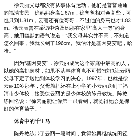
徐云丽父母都没有从事体育运动，他们是普普通通
的福清市民。徐妈妈身高1.67m，徐爸爸相对会高些，可
也只到1.81m，云丽还有位哥哥，不过他的身高也才1.83
m。徐云丽曾在采访中谈及她那在家里“高人一等”的身
高，她用幽默的语气说道：“我父母其实并不高，不知道
怎么回事，我就长到了196cm。我估计是基因突变吧，哈
哈。”
因为“基因突变”，徐云丽成为这个家庭中最高的人，
以她的高挑身材，如果不从事体育岂不可惜?这也让云丽
父母下定了送她到体校学习的决心。1997年，也就是徐
云丽10岁那年，父母就把还在上小学的小云丽送到了福
清市少体校，接受徐云丽的是少体校的陈丹教练。陈教
练回忆说：“徐云丽能让你第一眼看到，就觉得她会是棵
好的体育苗子。”
体育中的千里马
陈丹教练带了云丽一段时间，觉得她再继续练田径