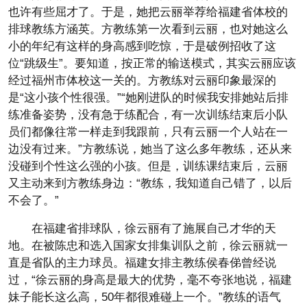
也许有些屈才了。于是，她把云丽举荐给福建省体校的
排球教练方涵英。方教练第一次看到云丽，也对她这么
小的年纪有这样的身高感到吃惊，于是破例招收了这
位“跳级生”。要知道，按正常的输送模式，其实云丽应该
经过福州市体校这一关的。方教练对云丽印象最深的
是“这小孩个性很强。”“她刚进队的时候我安排她站后排
练准备姿势，没有急于练配合，有一次训练结束后小队
员们都像往常一样走到我跟前，只有云丽一个人站在一
边没有过来。”方教练说，她当了这么多年教练，还从来
没碰到个性这么强的小孩。但是，训练课结束后，云丽
又主动来到方教练身边：“教练，我知道自己错了，以后
不会了。”
在福建省排球队，徐云丽有了施展自己才华的天
地。在被陈忠和选入国家女排集训队之前，徐云丽就一
直是省队的主力球员。福建女排主教练侯春俤曾经说
过，“徐云丽的身高是最大的优势，毫不夸张地说，福建
妹子能长这么高，50年都很难碰上一个。”教练的语气