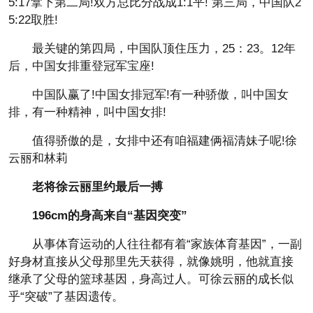
5:17拿下第二局!双方总比分战成1:1平! 第三局，中国队2
5:22取胜!
最关键的第四局，中国队顶住压力，25：23。12年
后，中国女排重登冠军宝座!
中国队赢了!中国女排冠军!有一种骄傲，叫中国女
排，有一种精神，叫中国女排!
值得骄傲的是，女排中还有咱福建俩福清妹子呢!徐
云丽和林莉
老将徐云丽里约最后一搏
196cm的身高来自“基因突变”
从事体育运动的人往往都有着“家族体育基因”，一副
好身材直接从父母那里先天获得，就像姚明，他就直接
继承了父母的篮球基因，身高过人。可徐云丽的成长似
乎“突破”了基因遗传。