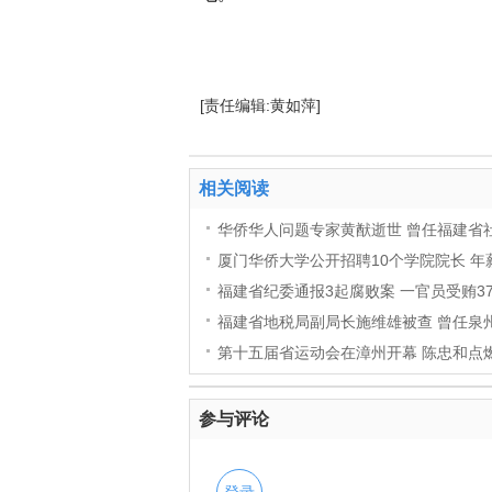
[责任编辑:黄如萍]
相关阅读
华侨华人问题专家黄猷逝世 曾任福建省
厦门华侨大学公开招聘10个学院院长 年
福建省纪委通报3起腐败案 一官员受贿3
福建省地税局副局长施维雄被查 曾任泉
第十五届省运动会在漳州开幕 陈忠和点燃
参与评论