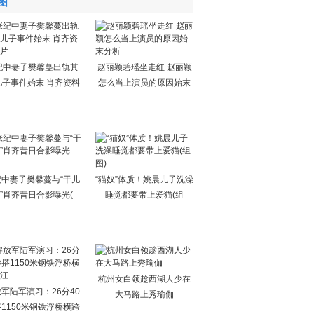
图
纪中妻子樊馨蔓出轨其
赵丽颖碧瑶坐走红 赵丽颖
儿子事件始末 肖齐资料
怎么当上演员的原因始末
纪中妻子樊馨蔓与“干儿
“猫奴”体质！姚晨儿子洗澡
”肖齐昔日合影曝光(
睡觉都要带上爱猫(组
杭州女白领趁西湖人少在
军陆军演习：26分40
大马路上秀瑜伽
1150米钢铁浮桥横跨