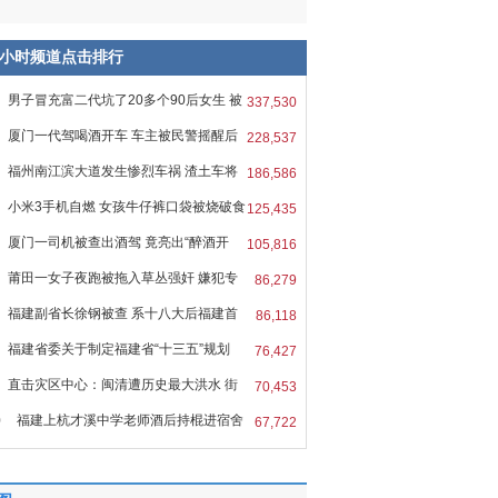
8小时频道点击排行
男子冒充富二代坑了20多个90后女生 被
337,530
厦门一代驾喝酒开车 车主被民警摇醒后
228,537
福州南江滨大道发生惨烈车祸 渣土车将
186,586
小米3手机自燃 女孩牛仔裤口袋被烧破食
125,435
厦门一司机被查出酒驾 竟亮出“醉酒开
105,816
莆田一女子夜跑被拖入草丛强奸 嫌犯专
86,279
福建副省长徐钢被查 系十八大后福建首
86,118
福建省委关于制定福建省“十三五”规划
76,427
直击灾区中心：闽清遭历史最大洪水 街
70,453
0
福建上杭才溪中学老师酒后持棍进宿舍
67,722