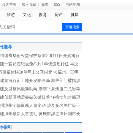
设为首页
|
加入收藏
|
简繁
|
RSS
|
网站地图
旅游
文化
教育
房产
健康
日推荐
福建省华侨权益保护条例》9月1日开始施行
建一官员违纪被免不到1年便违规转任 再次
万份福建快递单网上公开叫卖 涉福州、三明
建龙海百亩土地开发陷僵局 相关部门被指涉
建反腐整风最新动向 涉南平泉州厦门龙岩等
建创新驱动需突破关键技术 转换动能才能迈
州漳州宁德最新人事变动 涉及多名副厅级干
建漳州最新人事变动:黄庆辉辞去漳州副市长
地指引