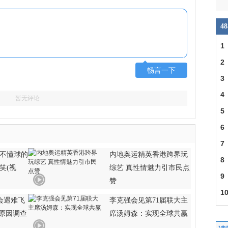
4
1
2
畅言一下
3
4
暂无评论
5
6
7
“不懂球的
内地奥运精英香港跨界玩
8
笑(视
综艺 真性情魅力引市民点
9
赞
1
会遇难飞
李克强会见第71届联大主
殴
故原因调查
席汤姆森：实现全球共赢