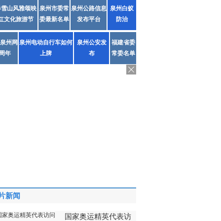
春雪山风雅颂映
泉州市委常
泉州公路信息
泉州白蚁
红文化旅游节
委最新名单
发布平台
防治
泉州网
泉州电动自行车如何
泉州公安发
福建省委
1周年
上牌
布
常委名单
片新闻
国家奥运精英代表访