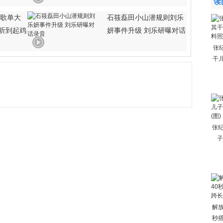
读
期歌单大
石筱磊田小山潜规则刘乐
好听到起鸡
妍事件升级 刘乐研曝对话
张
干
张
子
解放
秒搭