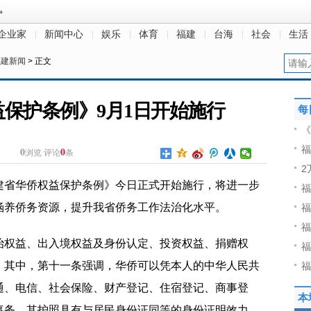
企业家
新闻中心
娱乐
体育
福建
台海
社会
生活
福建新闻
> 正文
保护条例》9月1日开始施行
每
《
福
0
0
浏览
评论
条
2
建省华侨权益保护条例》今日正式开始施行，将进一步
福
涵养侨务资源，提升我省侨务工作法治化水平。
福
福
治权益、出入境权益及身份认定、投资权益、捐赠权
福
。其中，第十一条强调，华侨可以凭本人的中华人民共
福
通、电信、社会保险、财产登记、住宿登记、商事登
本
事务，其护照具有与居民身份证同等的身份证明效力，