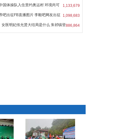
中国体操队入住里约奥运村 环境尚可
1,133,679
帝吧出征FB直播图片 李毅吧网友出征
1,098,683
女医明妃传允贤大结局是什么 朱祁镇登
886,864