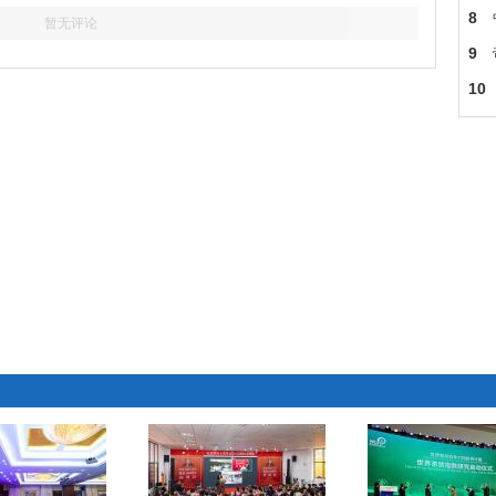
菡
8
暂无评论
但
9
脸
10