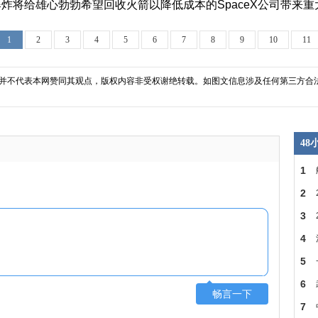
炸将给雄心勃勃希望回收火箭以降低成本的SpaceX公司带来重
1
2
3
4
5
6
7
8
9
10
11
并不代表本网赞同其观点，版权内容非受权谢绝转载。如图文信息涉及任何第三方合
4
1
2
省
3
建
4
房
5
SDR
6
畅言一下
的
7