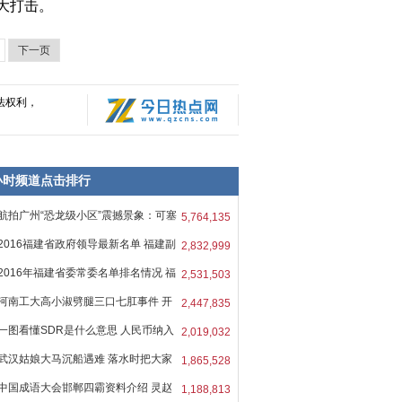
大打击。
下一页
法权利，
8小时频道点击排行
航拍广州“恐龙级小区”震撼景象：可塞
5,764,135
2016福建省政府领导最新名单 福建副
2,832,999
2016年福建省委常委名单排名情况 福
2,531,503
河南工大高小淑劈腿三口七肛事件 开
2,447,835
一图看懂SDR是什么意思 人民币纳入
2,019,032
武汉姑娘大马沉船遇难 落水时把大家
1,865,528
中国成语大会邯郸四霸资料介绍 灵赵
1,188,813