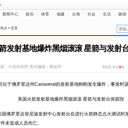
新闻中心
娱乐
体育
福建
台海
社会
生活
旅游
日热点
> 正文
箭发射基地爆炸黑烟滚滚 星箭与发射
0
0
来源：
中国新闻网
责任编辑：黄如萍
浏览
评论
条
公司位于佛罗里达州Canaveral的发射基地刚刚发生爆炸，事发
，美国佛罗里达肯尼迪发射中心发射台在进行火箭静态点火测试时发
，事件未造成人员伤亡。