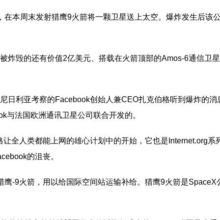
测试，在本周末发射猎鹰9火箭将一颗卫星送上太空。爆炸发生后该
被炸毁的还有价值2亿美元、搭载在火箭顶部的Amos-6通信卫
日利亚考察的Facebook创始人兼CEO扎克伯格听到爆炸的消
ebook与法国欧洲通讯卫星公司联合开发的。
格让全人类都能上网的雄心计划中的开始，它也是Internet.o
ebook的沮丧。
射猎鹰-9火箭，用以给国际空间站运输补给。猎鹰9火箭是Spac