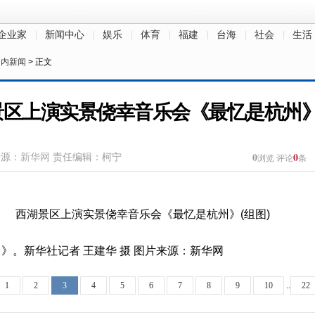
企业家
新闻中心
娱乐
体育
福建
台海
社会
生活
国内新闻
> 正文
区上演实景侥幸音乐会《最忆是杭州》
0
0
来源：
新华网
责任编辑：柯宁
浏览
评论
条
》。新华社记者 王建华 摄 图片来源：新华网
1
2
3
4
5
6
7
8
9
10
..
22