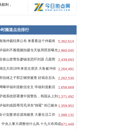
法权利，
8小时频道点击排行
南海仲裁结果公布 来看看这个仲裁有
5,362,614
毕福剑不雅视频拍摄当天饭局照首曝光
2,960,045
谷俊山曾警告廖锡龙恐吓刘源 几股势
2,439,693
湖北大坝18年来首次泄洪 大鱼被冲掉
2,264,491
郭伯雄之子郭正钢突被查 好戏在后头
2,262,530
网曝毕福剑道歉信全文 毕福剑道歉后
1,658,669
萨德系统部署遭中国警告，韩国从上到
1,371,492
毕福剑或因辱骂毛泽东"倒霉" 传已被央
1,359,952
令计划妻弟谷源旭被查 大量生活工作
1,088,132
中央人事大调整传什么风 十九大布局或
871,449