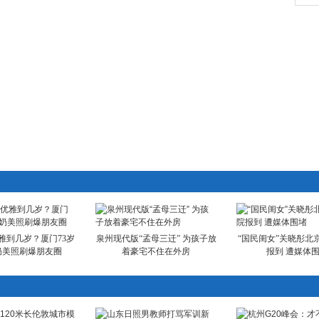
雅到几岁？厦门73岁
泉州现代版“孟母三迁” 为孩子放
“国民闺女”关晓彤北
奶美照刷爆朋友圈
着豪宅不住在外房
报到 遭媒体