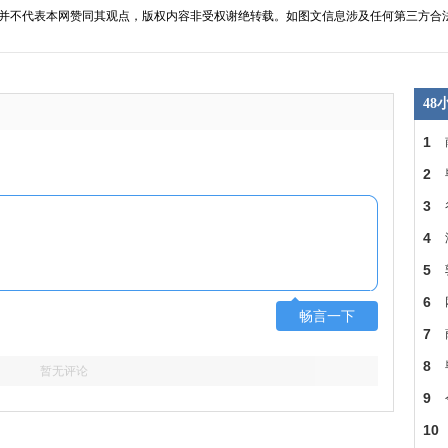
并不代表本网赞同其观点，版权内容非受权谢绝转载。如图文信息涉及任何第三方合
4
1
多
2
3
力
4
头
5
或
6
畅言一下
会
7
下
8
暂无评论
9
照
10