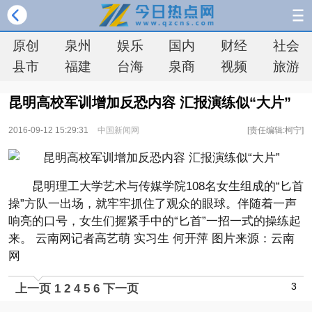
原创
泉州
娱乐
国内
财经
社会
县市
福建
台海
泉商
视频
旅游
昆明高校军训增加反恐内容 汇报演练似“大片”
2016-09-12 15:29:31
中国新闻网
[责任编辑:柯宁]
昆明理工大学艺术与传媒学院108名女生组成的“匕首
操”方队一出场，就牢牢抓住了观众的眼球。伴随着一声
响亮的口号，女生们握紧手中的“匕首”一招一式的操练起
来。 云南网记者高艺萌 实习生 何开萍 图片来源：云南
网
3
上一页
1
2
4
5
6
下一页