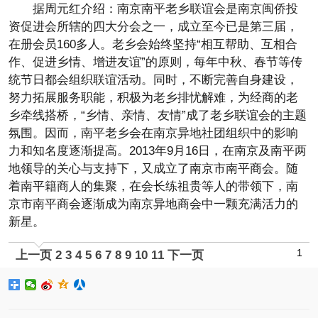
据周元红介绍：南京南平老乡联谊会是南京闽侨投
资促进会所辖的四大分会之一，成立至今已是第三届，
在册会员160多人。老乡会始终坚持“相互帮助、互相合
作、促进乡情、增进友谊”的原则，每年中秋、春节等传
统节日都会组织联谊活动。同时，不断完善自身建设，
努力拓展服务职能，积极为老乡排忧解难，为经商的老
乡牵线搭桥，“乡情、亲情、友情”成了老乡联谊会的主题
氛围。因而，南平老乡会在南京异地社团组织中的影响
力和知名度逐渐提高。2013年9月16日，在南京及南平两
地领导的关心与支持下，又成立了南京市南平商会。随
着南平籍商人的集聚，在会长练祖贵等人的带领下，南
京市南平商会逐渐成为南京异地商会中一颗充满活力的
新星。
1
上一页
2
3
4
5
6
7
8
9
10
11
下一页