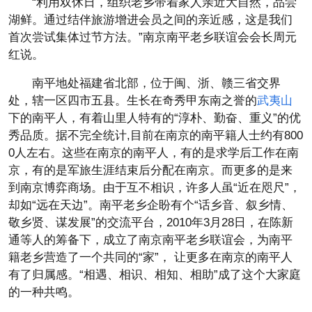
“利用双休日，组织老乡带着家人亲近大自然，品尝
湖鲜。通过结伴旅游增进会员之间的亲近感，这是我们
首次尝试集体过节方法。”南京南平老乡联谊会会长周元
红说。
南平地处福建省北部，位于闽、浙、赣三省交界
处，辖一区四市五县。生长在奇秀甲东南之誉的
武夷山
下的南平人，有着山里人特有的“淳朴、勤奋、重义”的优
秀品质。据不完全统计,目前在南京的南平籍人士约有800
0人左右。这些在南京的南平人，有的是求学后工作在南
京，有的是军旅生涯结束后分配在南京。而更多的是来
到南京博弈商场。由于互不相识，许多人虽“近在咫尺”，
却如“远在天边”。南平老乡企盼有个“话乡音、叙乡情、
敬乡贤、谋发展”的交流平台，2010年3月28日，在陈新
通等人的筹备下，成立了南京南平老乡联谊会，为南平
籍老乡营造了一个共同的“家”， 让更多在南京的南平人
有了归属感。“相遇、相识、相知、相助”成了这个大家庭
的一种共鸣。