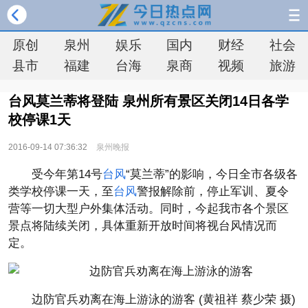
原创
泉州
娱乐
国内
财经
社会
县市
福建
台海
泉商
视频
旅游
台风莫兰蒂将登陆 泉州所有景区关闭14日各学
校停课1天
2016-09-14 07:36:32
泉州晚报
受今年第14号
台风
“莫兰蒂”的影响，今日全市各级各
类学校停课一天，至
台风
警报解除前，停止军训、夏令
营等一切大型户外集体活动。同时，今起我市各个景区
景点将陆续关闭，具体重新开放时间将视台风情况而
定。
边防官兵劝离在海上游泳的游客 (黄祖祥 蔡少荣 摄)