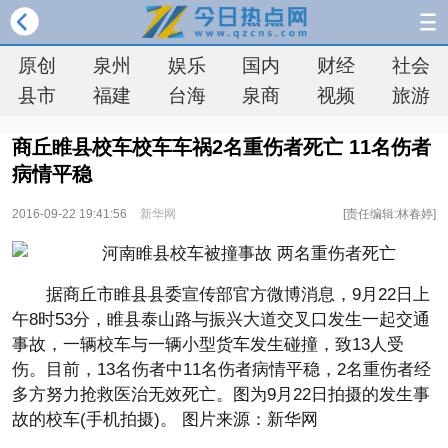
原创
泉州
娱乐
国内
财经
社会
县市
福建
台海
泉商
视频
旅游
商丘睢县校车校车车祸2名重伤者死亡 11名伤者
病情平稳
2016-09-22 19:41:56
新华网
[责任编辑:林春婷]
据商丘市睢县县委宣传部官方微博消息，9月22日上
午8时53分，睢县泰山路与振兴大道交叉口发生一起交通
事故，一辆校车与一辆小型货车发生碰撞，致13人受
伤。目前，13名伤者中11名伤者病情平稳，2名重伤者经
多方努力抢救医治无效死亡。图为9月22日拍摄的发生事
故的校车(手机拍摄)。 图片来源：新华网