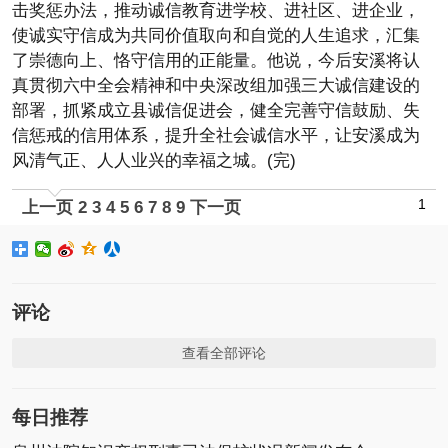
击奖惩办法，推动诚信教育进学校、进社区、进企业，
使诚实守信成为共同价值取向和自觉的人生追求，汇集
了崇德向上、恪守信用的正能量。他说，今后安溪将认
真贯彻六中全会精神和中央深改组加强三大诚信建设的
部署，抓紧成立县诚信促进会，健全完善守信鼓励、失
信惩戒的信用体系，提升全社会诚信水平，让安溪成为
风清气正、人人业兴的幸福之城。(完)
1
上一页
2
3
4
5
6
7
8
9
下一页
评论
查看全部评论
每日推荐