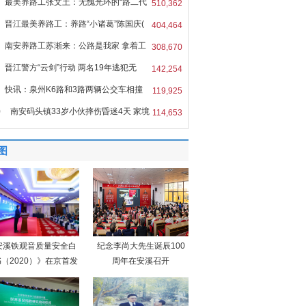
最美养路工张文土：无愧光环的“路二代
510,362
晋江最美养路工：养路“小诸葛”陈国庆(
404,464
南安养路工苏渐来：公路是我家 拿着工
308,670
晋江警方“云剑”行动 两名19年逃犯无
142,254
快讯：泉州K6路和3路两辆公交车相撞
119,925
0
南安码头镇33岁小伙摔伤昏迷4天 家境
114,653
图
安溪铁观音质量安全白
纪念李尚大先生诞辰100
（2020）》在京首发
周年在安溪召开