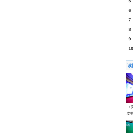
5
6
7
8
9
车
1
贫
读
《
皮书