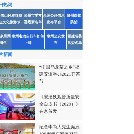
日热词
春雪山风雅颂映
泉州市委常
泉州公路信息
泉州白蚁
红文化旅游节
委最新名单
发布平台
防治
泉州网
泉州电动自行车如何
泉州公安发
福建省委
1周年
上牌
布
常委名单
片新闻
“中国乌龙茶之乡”福
建安溪举办2021开茶
节
《安溪铁观音质量安
全白皮书（2020）》
在京首发
纪念李尚大先生诞辰