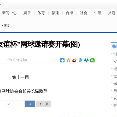
新闻中心
娱乐
体育
福建
台海
社会
生活
旅游
创
> 正文
友谊杯”网球邀请赛开幕(图)
每
“
0
0
浏览
评论
条
安
纪
世
保
与
市网球协会会长吴长谋致辞
安
2
3
4
下一页
林