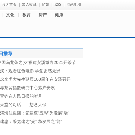
设为首页
|
加入收藏
|
简繁
|
RSS
|
网站地图
文化
教育
房产
健康
日推荐
中国乌龙茶之乡”福建安溪举办2021开茶节
溪：观看红色电影 学党史感党恩
念李尚大先生诞辰100周年在安溪召开
界茶贸指数研究中心落户安溪
育钧在人民日报的岁月
天堂的对话——想念大保
溪海佳集团：党建擎“五彩”为发展“增”
建忠：采党建之“光” 释发展之“能”