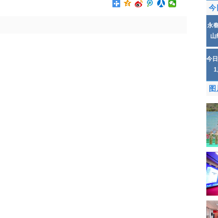
今
永
山
今日
图