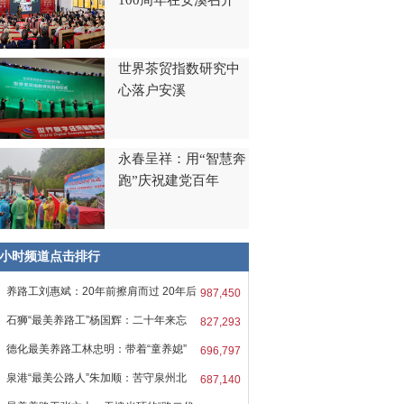
100周年在安溪召开
世界茶贸指数研究中
心落户安溪
永春呈祥：用“智慧奔
跑”庆祝建党百年
8小时频道点击排行
养路工刘惠斌：20年前擦肩而过 20年后
987,450
石狮“最美养路工”杨国辉：二十年来忘
827,293
德化最美养路工林忠明：带着“童养媳”
696,797
泉港“最美公路人”朱加顺：苦守泉州北
687,140