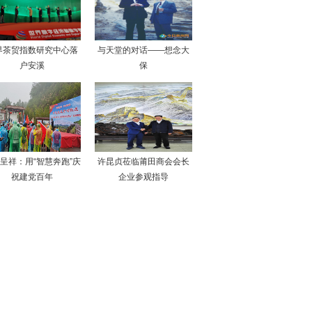
界茶贸指数研究中心落
与天堂的对话——想念大
户安溪
保
呈祥：用“智慧奔跑”庆
许昆贞莅临莆田商会会长
祝建党百年
企业参观指导