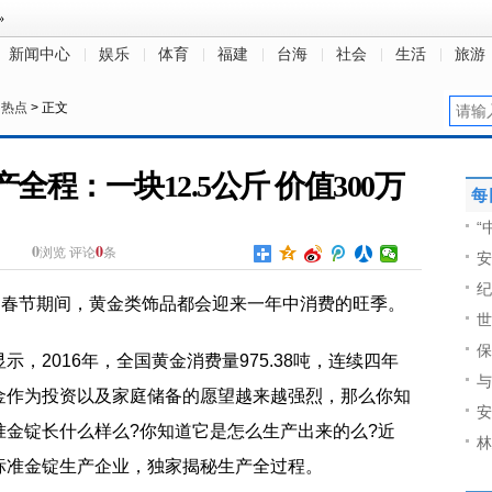
新闻中心
娱乐
体育
福建
台海
社会
生活
旅游
日热点
> 正文
程：一块12.5公斤 价值300万
每
“
0
0
浏览
评论
条
安
纪
的春节期间，黄金类饰品都会迎来一年中消费的旺季。
世
保
，2016年，全国黄金消费量975.38吨，连续四年
与
金作为投资以及家庭储备的愿望越来越强烈，那么你知
安
准金锭长什么样么?你知道它是怎么生产出来的么?近
林
标准金锭生产企业，独家揭秘生产全过程。