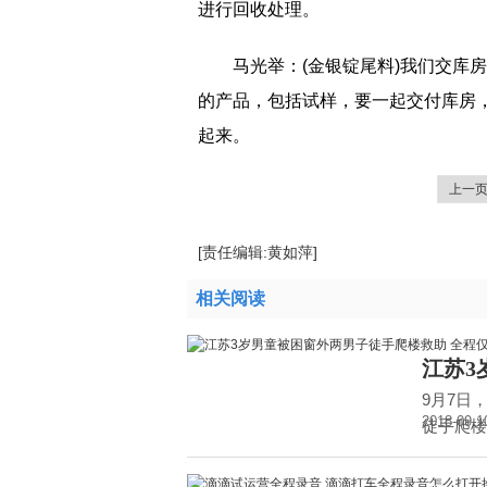
进行回收处理。
马光举：(金银锭尾料)我们交库
的产品，包括试样，要一起交付库房
起来。
上一
[责任编辑:黄如萍]
相关阅读
江苏3
9月7日
2018-09-1
徒手爬楼