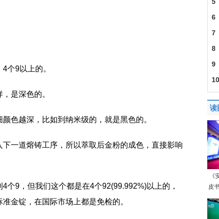
房
5
SD
6
的
7
菡
8
但
9
4个9以上的。
脸
1
样，是深色的。
读
细颜色越深，比如到纳米级的，就是黑色的。
入下一道熔铸工序，所以萃取后金粉的成色，直接影响
《
9，但我们这个都是在4个92(99.992%)以上的，
皮书
标准金锭，在国际市场上都是免检的。