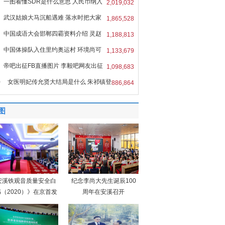
一图看懂SDR是什么意思 人民币纳入
2,019,032
R
武汉姑娘大马沉船遇难 落水时把大家
1,865,528
中国成语大会邯郸四霸资料介绍 灵赵
1,188,813
中国体操队入住里约奥运村 环境尚可
1,133,679
帝吧出征FB直播图片 李毅吧网友出征
1,098,683
0
女医明妃传允贤大结局是什么 朱祁镇登
886,864
图
安溪铁观音质量安全白
纪念李尚大先生诞辰100
（2020）》在京首发
周年在安溪召开