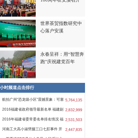
100周年在安溪召开
世界茶贸指数研究中
心落户安溪
永春呈祥：用“智慧奔
跑”庆祝建党百年
8小时频道点击排行
航拍广州“恐龙级小区”震撼景象：可塞
5,764,135
2016福建省政府领导最新名单 福建副
2,832,999
2016年福建省委常委名单排名情况 福
2,531,503
河南工大高小淑劈腿三口七肛事件 开
2,447,835