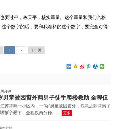
房也要过秤，称天平，核实重量。这个重量和我们合格
，这个数字的话，要和我领料的这个数字，要完全对得
页
1
2
下一页
岁男童被困窗外两男子徒手爬楼救助 全程仅
，江苏常熟一小区内，一3岁男童被困窗外，危急之际两男子
0 08:44:09
将孩子救下，全程仅两分钟。...
更多