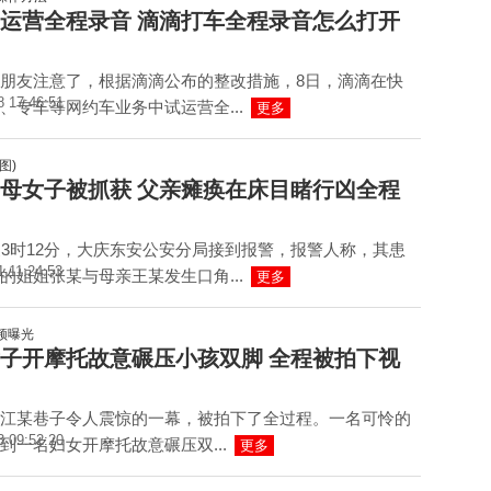
运营全程录音 滴滴打车全程录音怎么打开
朋友注意了，根据滴滴公布的整改措施，8日，滴滴在快
8 17:46:51
、专车等网约车业务中试运营全...
更多
母女子被抓获 父亲瘫痪在床目睹行凶全程
晨3时12分，大庆东安公安分局接到报警，报警人称，其患
1 11:24:53
的姐姐张某与母亲王某发生口角...
更多
子开摩托故意碾压小孩双脚 全程被拍下视
江某巷子令人震惊的一幕，被拍下了全过程。一名可怜的
3 09:52:20
到一名妇女开摩托故意碾压双...
更多