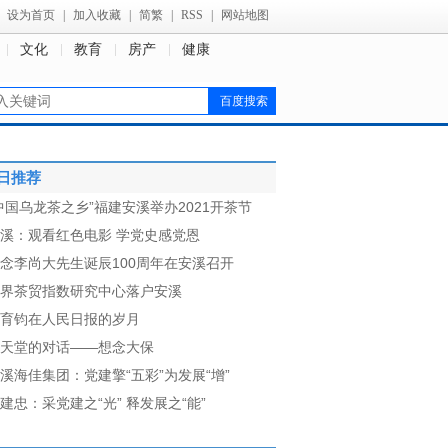
设为首页
|
加入收藏
|
简繁
|
RSS
|
网站地图
文化
教育
房产
健康
日推荐
中国乌龙茶之乡”福建安溪举办2021开茶节
溪：观看红色电影 学党史感党恩
念李尚大先生诞辰100周年在安溪召开
界茶贸指数研究中心落户安溪
育钧在人民日报的岁月
天堂的对话——想念大保
溪海佳集团：党建擎“五彩”为发展“增”
建忠：采党建之“光” 释发展之“能”