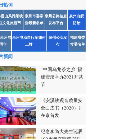
日热词
春雪山风雅颂映
泉州市委常
泉州公路信息
泉州白蚁
红文化旅游节
委最新名单
发布平台
防治
泉州网
泉州电动自行车如何
泉州公安发
福建省委
1周年
上牌
布
常委名单
片新闻
“中国乌龙茶之乡”福
建安溪举办2021开茶
节
《安溪铁观音质量安
全白皮书（2020）》
在京首发
纪念李尚大先生诞辰