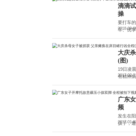
滴滴试
操
要打车的
2018-09-0
车、优享
大庆杀
(图)
19日凌
2017-02-2
有精神病
广东女
频
发生在阳
2017-01-0
孩子，遭