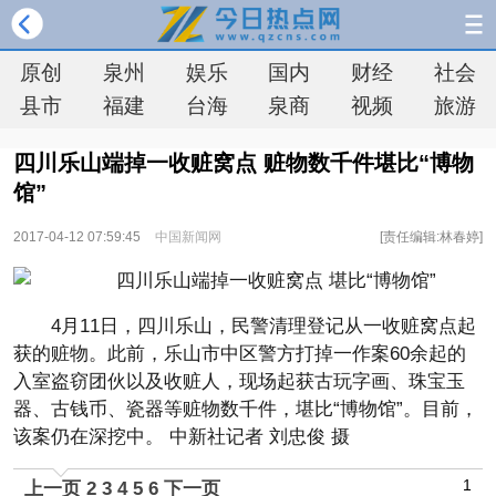
原创
泉州
娱乐
国内
财经
社会
县市
福建
台海
泉商
视频
旅游
四川乐山端掉一收赃窝点 赃物数千件堪比“博物
馆”
2017-04-12 07:59:45
中国新闻网
[责任编辑:林春婷]
4月11日，四川乐山，民警清理登记从一收赃窝点起
获的赃物。此前，乐山市中区警方打掉一作案60余起的
入室盗窃团伙以及收赃人，现场起获古玩字画、珠宝玉
器、古钱币、瓷器等赃物数千件，堪比“博物馆”。目前，
该案仍在深挖中。 中新社记者 刘忠俊 摄
1
上一页
2
3
4
5
6
下一页