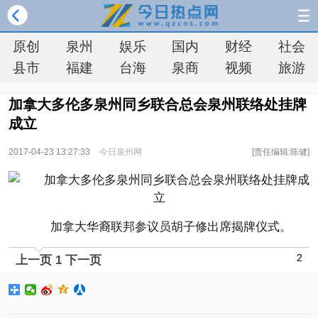
原创
泉州
娱乐
国内
财经
社会
县市
福建
台海
泉商
视频
旅游
加拿大多伦多泉州同乡联合总会泉州联络处挂牌
成立
2017-04-23 13:27:33
今日泉州网
[责任编辑:陈健]
加拿大华裔联邦参议员胡子修出席揭牌仪式。
2
上一页
1
下一页