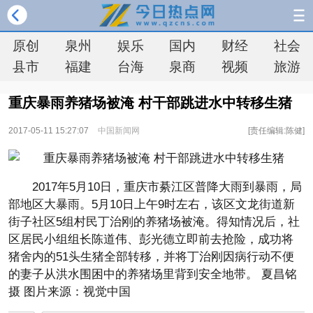
原创
泉州
娱乐
国内
财经
社会
县市
福建
台海
泉商
视频
旅游
重庆暴雨养猪场被淹 村干部跳进水中转移生猪
2017-05-11 15:27:07
中国新闻网
[责任编辑:陈健]
2017年5月10日，重庆市綦江区普降大雨到暴雨，局
部地区大暴雨。5月10日上午9时左右，该区文龙街道新
街子社区5组村民丁治刚的养猪场被淹。得知情况后，社
区居民小组组长陈道伟、彭光德立即前去抢险，成功将
猪舍内的51头生猪全部转移，并将丁治刚因病行动不便
的妻子从洪水围困中的养猪场里背到安全地带。 夏昌铭
摄 图片来源：视觉中国