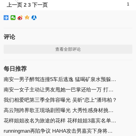
1
上一页
2
3
下一页
评论
查看全部评论
每日推荐
南安一男子醉驾连撞5车后逃逸 猛喝矿泉水预躲检查
南安一女子主动让男友甩她一巴掌还给一万 打完报警
我们相爱吧第三季全阵容曝光 吴昕“恋上”潘玮柏？
高云翔跨界歌王现场剧照曝光 大秀性感身材挑战唱跳
花样姐姐改名为旅途的花样 花样姐姐3嘉宾名单揭秘
runningman再陷争议 HAHA攻击男嘉宾下身将受审议